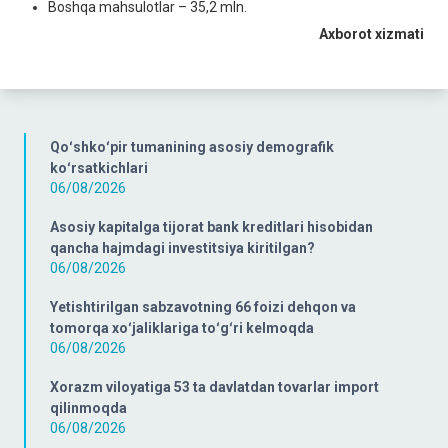
Boshqa mahsulotlar – 35,2 mln.
Axborot xizmati
Qoʻshkoʻpir tumanining asosiy demografik
koʻrsatkichlari
06/08/2026
Asosiy kapitalga tijorat bank kreditlari hisobidan
qancha hajmdagi investitsiya kiritilgan?
06/08/2026
Yetishtirilgan sabzavotning 66 foizi dehqon va
tomorqa xoʻjaliklariga toʻgʻri kelmoqda
06/08/2026
Xorazm viloyatiga 53 ta davlatdan tovarlar import
qilinmoqda
06/08/2026