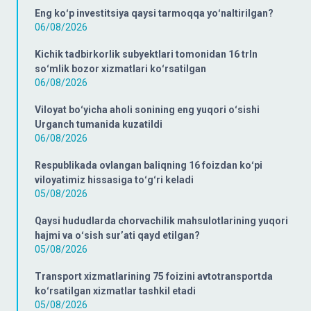
Eng koʻp investitsiya qaysi tarmoqqa yoʻnaltirilgan?
06/08/2026
Kichik tadbirkorlik subyektlari tomonidan 16 trln
soʻmlik bozor xizmatlari koʻrsatilgan
06/08/2026
Viloyat boʻyicha aholi sonining eng yuqori oʻsishi
Urganch tumanida kuzatildi
06/08/2026
Respublikada ovlangan baliqning 16 foizdan koʻpi
viloyatimiz hissasiga toʻgʻri keladi
05/08/2026
Qaysi hududlarda chorvachilik mahsulotlarining yuqori
hajmi va oʻsish surʼati qayd etilgan?
05/08/2026
Transport xizmatlarining 75 foizini avtotransportda
koʻrsatilgan xizmatlar tashkil etadi
05/08/2026