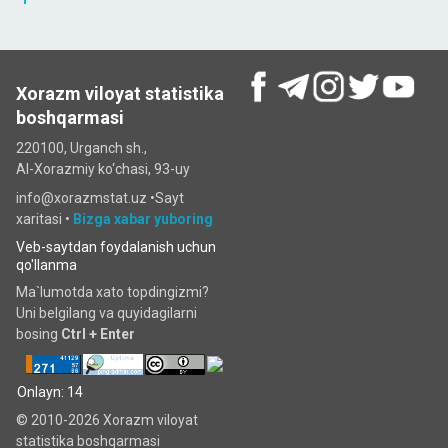
Xorazm viloyat statistika
boshqarmasi
220100, Urganch sh.,
Al-Xorazmiy ko‘chаsi, 93-uy
info@xorazmstat.uz •
Sayt
xaritasi
•
Bizga xabar yuboring
Veb-saytdan foydalanish uchun
qo'llanma
Ma`lumotda xato topdingizmi?
Uni belgilang va quyidagilarni
bosing
Ctrl + Enter
Onlayn: 14
© 2010-2026 Xorazm viloyat
statistika boshqarmasi