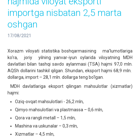
hajmida viloyat eksporti
importga nisbatan 2,5 marta
oshgan
17/08/2021
Xorazm viloyati statistika boshqarmasining ma’lumotlariga
ko‘ra, joriy yilning yanvar-iyun oylarida viloyatning MDH
davlatlari bilan tashqi savdo aylanmasi (TSA) hajmi 97,0 mln.
AQSh dollarini tashkil qilgan. Shundan, eksport hajmi 68,9 mln.
dollarga, import – 28,1 mln. dollarga teng bo‘lgan.
MDH davlatlariga eksport qilingan mahsulotlar (xizmatlar)
hajmi:
Oziq-ovqat mahsulotlari - 26,2 mln,
Qimyo mahsulotlari va plastmassa – 0,6 mln,
Qora va rangli metall – 1,5 mln,
Mashina va uskunalar – 0,3 mln,
Xizmatlar – 4,5 mln,