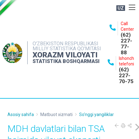
UZ
BOSHQARMA HAQIDA
Call
Center
OCHIQ MA'LUMOTLAR
(62)
227-
NASHRLAR
O'ZBEKISTON RESPUBLIKASI
77-
MILLIY STATISTIKA QO'MITASI
88
INTERAKTIV XIZMATLAR
XORAZM VILOYATI
Ishonch
STATISTIKA BOSHQARMASI
MATBUOT XIZMATI
telefoni
(62)
MUROJAATLAR
227-
70-75
KONTAKTLAR
Asosiy sahifa
Matbuot xizmati
So'nggi yangiliklar
MDH davlatlari bilan TSA