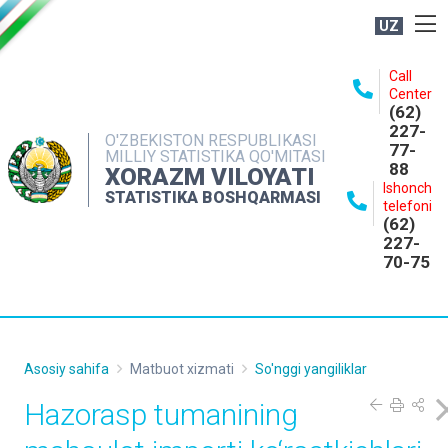
UZ
BOSHQARMA HAQIDA
Call
Center
OCHIQ MA'LUMOTLAR
(62)
227-
NASHRLAR
O'ZBEKISTON RESPUBLIKASI
77-
MILLIY STATISTIKA QO'MITASI
88
INTERAKTIV XIZMATLAR
XORAZM VILOYATI
Ishonch
STATISTIKA BOSHQARMASI
MATBUOT XIZMATI
telefoni
(62)
MUROJAATLAR
227-
70-75
KONTAKTLAR
Asosiy sahifa
Matbuot xizmati
So'nggi yangiliklar
Hazorasp tumanining