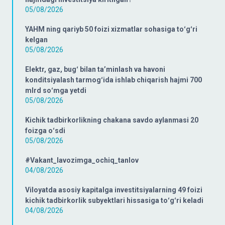
05/08/2026
YAHM ning qariyb 50 foizi xizmatlar sohasiga toʻgʻri
kelgan
05/08/2026
Elektr, gaz, bugʻ bilan taʼminlash va havoni
konditsiyalash tarmogʻida ishlab chiqarish hajmi 700
mlrd soʻmga yetdi
05/08/2026
Kichik tadbirkorlikning chakana savdo aylanmasi 20
foizga oʻsdi
05/08/2026
#Vakant_lavozimga_ochiq_tanlov
04/08/2026
Viloyatda asosiy kapitalga investitsiyalarning 49 foizi
kichik tadbirkorlik subyektlari hissasiga toʻgʻri keladi
04/08/2026