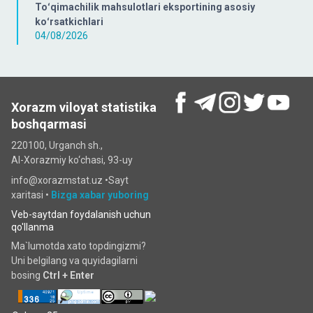
Toʻqimachilik mahsulotlari eksportining asosiy
koʻrsatkichlari
04/08/2026
Xorazm viloyat statistika
boshqarmasi
220100, Urganch sh.,
Al-Xorazmiy ko‘chаsi, 93-uy
info@xorazmstat.uz •
Sayt
xaritasi
•
Bizga xabar yuboring
Veb-saytdan foydalanish uchun
qo'llanma
Ma`lumotda xato topdingizmi?
Uni belgilang va quyidagilarni
bosing
Ctrl + Enter