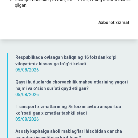
qilgan.
Axborot xizmati
Respublikada ovlangan baliqning 16 foizdan koʻpi
viloyatimiz hissasiga toʻgʻri keladi
05/08/2026
Qaysi hududlarda chorvachilik mahsulotlarining yuqori
hajmi va oʻsish surʼati qayd etilgan?
05/08/2026
Transport xizmatlarining 75 foizini avtotransportda
koʻrsatilgan xizmatlar tashkil etadi
05/08/2026
Asosiy kapitalga aholi mablagʻlari hisobidan qancha
hajmdagi investitsiya kiritilgan?