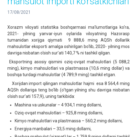
mahsulot importi ko‘rsatkichlari
17/08/2021
Xorazm viloyati statistika boshqarmasi ma’lumotlariga ko‘ra,
2021- yilning yanvar-iyun oylarida viloyatning Hazorasp
tumanidan xorijga qiymati 9 888,6 ming AQSh dollarlik
mahsulotlar eksporti amalga oshirilgan bo‘lib, 2020- yilning mos
davriga nisbatan o‘sish sur’ati 140,7 % ni tashkil qilgan.
Eksportning asosiy qismini oziq-ovqat mahsulotlari (5 088,2
ming), kimyo mahsulotlari va plastmassa (10,6 ming dollar) va
boshqa turdagi mahsulotlar (4 789,9 ming) tashkil etgan.
Xorijdan import qilingan mahsulotlar hajmi esa 8 564,4 ming
AQSh dollariga teng bo‘lib (o‘tgan yilning shu davriga nisbatan
o‘sish sur’ati 157,9), uning tarkibida:
Mashina va uskunalar – 4 934,1 ming dollarni,
Oziq-ovqat mahsulotlari – 925,8 ming dollarni,
Kimyo mahsulotlari va plastmassa – 560,2 ming dollarni,
Energiya manbalari – 33,5 ming dollarni,
Boshqa mahsulot (xizmat) lar – 1 759,9 ming dollarni tashkil