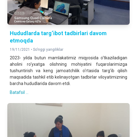
Hududlarda targ‘ibot tadbirlari davom
etmoqda
19/11/2021 •
So'nggi yangiliklar
2023- yilda butun mamlakatimiz miqyosida o‘tkaziladigan
aholini ro‘yxatga olishning mohiyatini fuqarolarimizga
tushuntirish va keng jamoatchilik o‘rtasida targ‘ib qilish
maqsadida tashkil etib kelinayotgan tadbirlar viloyatimizning
barcha hududlarida davom etdi.
Batafsil ...