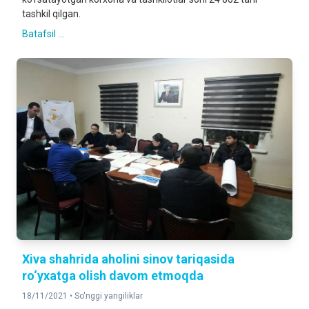
tashkil qilgan.
Batafsil ...
Xiva shahrida aholini sinov tariqasida
ro‘yxatga olish davom etmoqda
18/11/2021 •
So'nggi yangiliklar