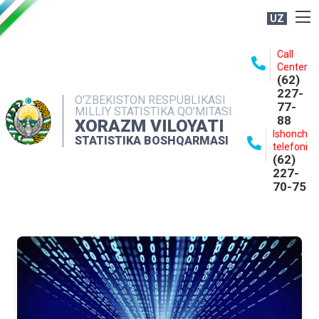
UZ
BOSHQARMA HAQIDA
Call
Center
OCHIQ MA'LUMOTLAR
(62)
227-
NASHRLAR
O'ZBEKISTON RESPUBLIKASI
77-
MILLIY STATISTIKA QO'MITASI
88
INTERAKTIV XIZMATLAR
XORAZM VILOYATI
Ishonch
STATISTIKA BOSHQARMASI
MATBUOT XIZMATI
telefoni
(62)
MUROJAATLAR
227-
70-75
KONTAKTLAR