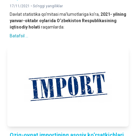
17/11/2021 •
So'nggi yangiliklar
Davlat statistika qo‘mitasi ma’lumotlariga ko‘ra,
2021- yilning
yanvar-oktabr oylarida
O‘zbekiston Respublikasining
iqtisodiy holati
raqamlarda:
Batafsil ...
Oziq-ovqat importining asosiy ko‘rsatkichlari