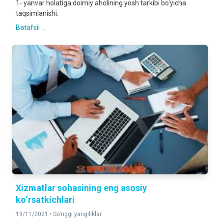
1- yanvar holatiga doimiy aholining yosh tarkibi bo‘yicha
taqsimlanishi:
Batafsil ...
Xizmatlar sohasining eng asosiy
ko‘rsatkichlari
19/11/2021 •
So'nggi yangiliklar