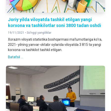
Joriy yilda viloyatda tashkil etilgan yangi
korxona va tashkilotlar soni 3800 tadan oshdi
19/11/2021 •
So'nggi yangiliklar
Xorazm viloyati statistika boshqarmasi ma’lumotlariga ko‘ra,
2021- yilning yanvar-oktabr oylarida viloyatda 3 815 ta yangi
korxona va tashkilot tashkil etilgan.
Batafsil ...