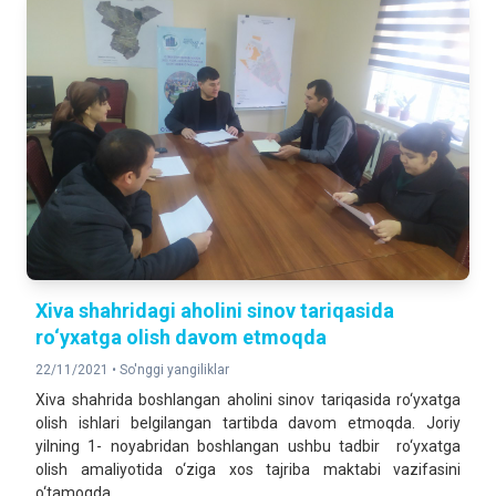
Xiva shahridagi aholini sinov tariqasida
ro‘yxatga olish davom etmoqda
22/11/2021 •
So'nggi yangiliklar
Xiva shahrida boshlangan aholini sinov tariqasida ro‘yxatga
olish ishlari belgilangan tartibda davom etmoqda. Joriy
yilning 1- noyabridan boshlangan ushbu tadbir ro‘yxatga
olish amaliyotida o‘ziga xos tajriba maktabi vazifasini
o‘tamoqda.