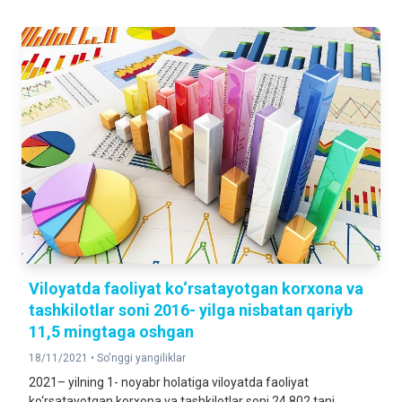
Viloyatda faoliyat ko‘rsatayotgan korxona va
tashkilotlar soni 2016- yilga nisbatan qariyb
11,5 mingtaga oshgan
18/11/2021 •
So'nggi yangiliklar
2021– yilning 1- noyabr holatiga viloyatda faoliyat
ko‘rsatayotgan korxona va tashkilotlar soni 24 802 tani