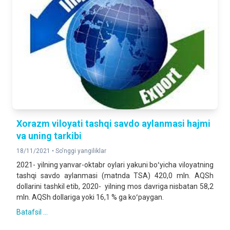
Xorazm viloyati tashqi savdo aylanmasi hajmi
va uning tarkibi
18/11/2021 •
So'nggi yangiliklar
2021- yilning yanvar-oktabr oylari yakuni boʻyicha viloyatning
tashqi savdo aylanmasi (matnda TSA) 420,0 mln. AQSh
dollarini tashkil etib, 2020- yilning mos davriga nisbatan 58,2
mln. AQSh dollariga yoki 16,1 % ga koʻpaygan.
Batafsil ...