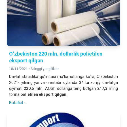
O‘zbekiston 220 mln. dollarlik polietilen
eksport qilgan
18/11/2021 •
So'nggi yangiliklar
Davlat statistika qo‘mitasi ma’lumotlariga ko‘ra, O‘zbekiston
2021- yilning yanvar-sentabr oylarida
24 ta
xorijiy davlatga
qiymati
220,5 mln.
AQSh dollariga teng bo‘lgan
217,3
ming
tonna
polietilen eksport qilgan.
Batafsil ...