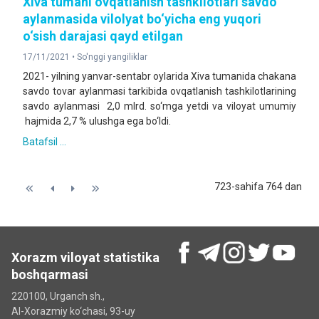
Xiva tumani ovqatlanish tashkilotlari savdo
aylanmasida vilolyat bo‘yicha eng yuqori
o‘sish darajasi qayd etilgan
17/11/2021 •
So'nggi yangiliklar
2021- yilning yanvar-sentabr oylarida Xiva tumanida chakana
savdo tovar aylanmasi tarkibida ovqatlanish tashkilotlarining
savdo aylanmasi 2,0 mlrd. so‘mga yetdi va viloyat umumiy
hajmida 2,7 % ulushga ega bo‘ldi.
Batafsil ...
723-sahifa 764 dan
Xorazm viloyat statistika
boshqarmasi
220100, Urganch sh.,
Al-Xorazmiy ko‘chаsi, 93-uy