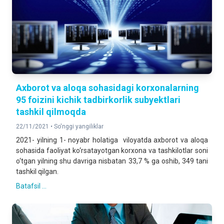
Axborot va aloqa sohasidagi korxonalarning
95 foizini kichik tadbirkorlik subyektlari
tashkil qilmoqda
22/11/2021 •
So'nggi yangiliklar
2021- yilning 1- noyabr holatiga viloyatda axborot va aloqa
sohasida faoliyat ko‘rsatayotgan korxona va tashkilotlar soni
o‘tgan yilning shu davriga nisbatan 33,7 % ga oshib, 349 tani
tashkil qilgan.
Batafsil ...