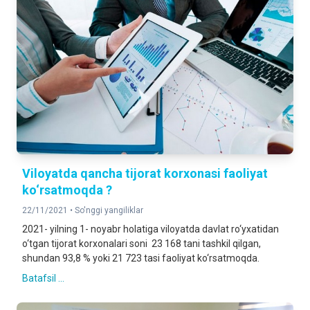
Viloyatda qancha tijorat korxonasi faoliyat
ko‘rsatmoqda ?
22/11/2021 •
So'nggi yangiliklar
2021- yilning 1- noyabr holatiga viloyatda davlat ro‘yxatidan
o‘tgan tijorat korxonalari soni 23 168 tani tashkil qilgan,
shundan 93,8 % yoki 21 723 tasi faoliyat ko‘rsatmoqda.
Batafsil ...