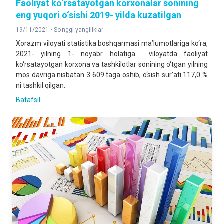
Faoliyat ko‘rsatayotgan korxonalar sonining
eng yuqori o‘sishi 2019- yilda kuzatilgan
19/11/2021 •
So'nggi yangiliklar
Xorazm viloyati statistika boshqarmasi ma’lumotlariga ko‘ra,
2021- yilning 1- noyabr holatiga viloyatda faoliyat
ko‘rsatayotgan korxona va tashkilotlar sonining o‘tgan yilning
mos davriga nisbatan 3 609 taga oshib, o‘sish sur’ati 117,0 %
ni tashkil qilgan.
Batafsil ...