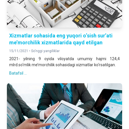
Xizmatlar sohasida eng yuqori o‘sish sur’ati
me’morchilik xizmatlarida qayd etilgan
15/11/2021 •
So'nggi yangiliklar
2021- yilning 9 oyida viloyatda umumiy hajmi 124,4
mlrd.so‘mlik me’morchilik sohasidagi xizmatlar ko‘rsatilgan.
Batafsil ...