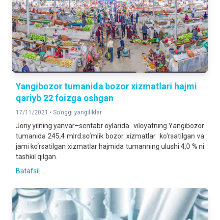
Yangibozor tumanida bozor xizmatlari hajmi
qariyb 22 foizga oshgan
17/11/2021 •
So'nggi yangiliklar
Joriy yilning yanvar–sentabr oylarida viloyatning Yangibozor
tumanida 245,4 mlrd.so‘mlik bozor xizmatlar ko‘rsatilgan va
jami ko‘rsatilgan xizmatlar hajmida tumanning ulushi 4,0 % ni
tashkil qilgan.
Batafsil ...