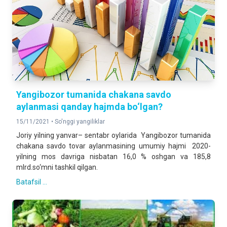
Yangibozor tumanida chakana savdo
aylanmasi qanday hajmda bo‘lgan?
15/11/2021 •
So'nggi yangiliklar
Joriy yilning yanvar– sentabr oylarida Yangibozor tumanida
chakana savdo tovar aylanmasining umumiy hajmi 2020-
yilning mos davriga nisbatan 16,0 % oshgan va 185,8
mlrd.so‘mni tashkil qilgan.
Batafsil ...