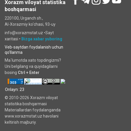
Xorazm viloyat statistika
boshqarmasi
220100, Urganch sh.,
Al-Xorazmiy ko‘chаsi, 93-uy
info@xorazmstat.uz •
Sayt
xaritasi
•
Bizga xabar yuboring
Veb-saytdan foydalanish uchun
qo'llanma
Ma`lumotda xato topdingizmi?
Uni belgilang va quyidagilarni
bosing
Ctrl + Enter
Onlayn: 23
© 2010-2026 Xorazm viloyat
statistika boshqarmasi
Materiallardan foydalanganda
www.xorazmstat.uz havolani
keltirish majburiy.