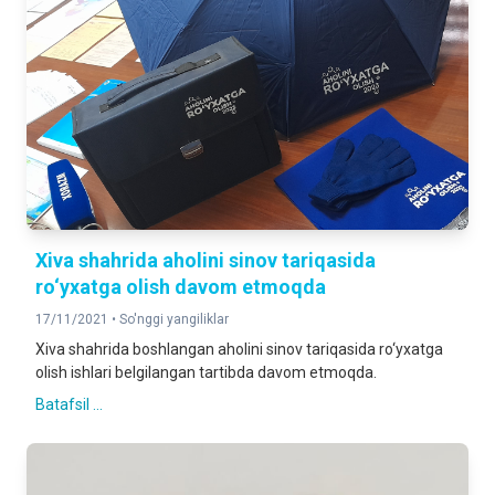
Xiva shahrida aholini sinov tariqasida
ro‘yxatga olish davom etmoqda
17/11/2021 •
So'nggi yangiliklar
Xiva shahrida boshlangan aholini sinov tariqasida ro‘yxatga
olish ishlari belgilangan tartibda davom etmoqda.
Batafsil ...