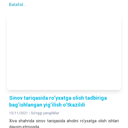
Batafsil ...
Sinov tariqasida ro‘yxatga olish tadbiriga
bag‘ishlangan yig‘ilish o‘tkazildi
15/11/2021 •
So'nggi yangiliklar
Xiva shahrida sinov tariqasida aholini ro'yxatga olish ishlari
davom etmoqda.