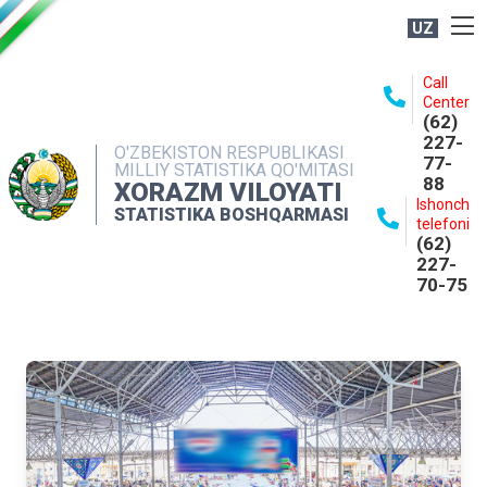
UZ
BOSHQARMA HAQIDA
Call
Center
OCHIQ MA'LUMOTLAR
(62)
227-
NASHRLAR
O'ZBEKISTON RESPUBLIKASI
77-
MILLIY STATISTIKA QO'MITASI
88
INTERAKTIV XIZMATLAR
XORAZM VILOYATI
Ishonch
STATISTIKA BOSHQARMASI
MATBUOT XIZMATI
telefoni
(62)
MUROJAATLAR
227-
70-75
KONTAKTLAR