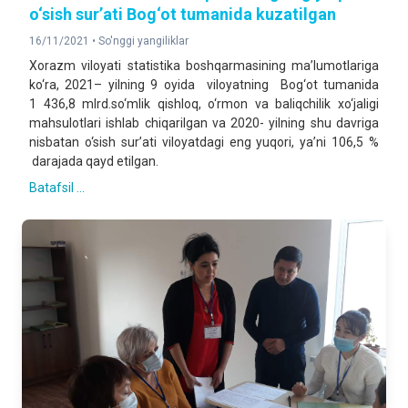
o‘sish sur’ati Bog‘ot tumanida kuzatilgan
16/11/2021 •
So'nggi yangiliklar
Xorazm viloyati statistika boshqarmasining ma’lumotlariga
ko‘ra, 2021– yilning 9 oyida viloyatning Bog‘ot tumanida
1 436,8 mlrd.so‘mlik qishloq, o‘rmon va baliqchilik xo‘jaligi
mahsulotlari ishlab chiqarilgan va 2020- yilning shu davriga
nisbatan o‘sish sur’ati viloyatdagi eng yuqori, ya’ni 106,5 %
darajada qayd etilgan.
Batafsil ...