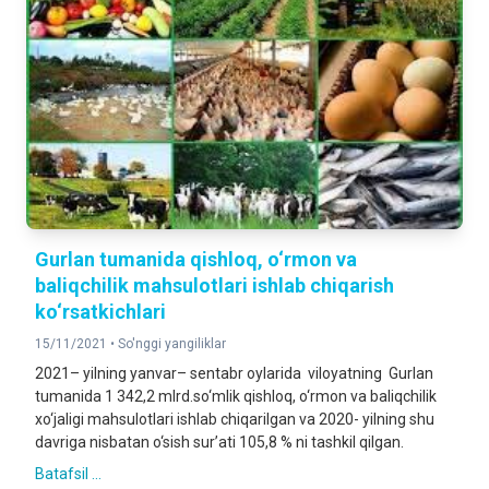
Gurlan tumanida qishloq, o‘rmon va
baliqchilik mahsulotlari ishlab chiqarish
ko‘rsatkichlari
15/11/2021 •
So'nggi yangiliklar
2021– yilning yanvar– sentabr oylarida viloyatning Gurlan
tumanida 1 342,2 mlrd.so‘mlik qishloq, o‘rmon va baliqchilik
xo‘jaligi mahsulotlari ishlab chiqarilgan va 2020- yilning shu
davriga nisbatan o‘sish sur’ati 105,8 % ni tashkil qilgan.
Batafsil ...