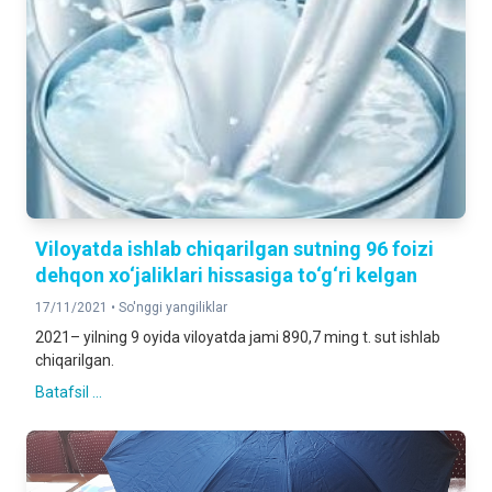
Viloyatda ishlab chiqarilgan sutning 96 foizi
dehqon xo‘jaliklari hissasiga to‘g‘ri kelgan
17/11/2021 •
So'nggi yangiliklar
2021– yilning 9 oyida viloyatda jami 890,7 ming t. sut ishlab
chiqarilgan.
Batafsil ...