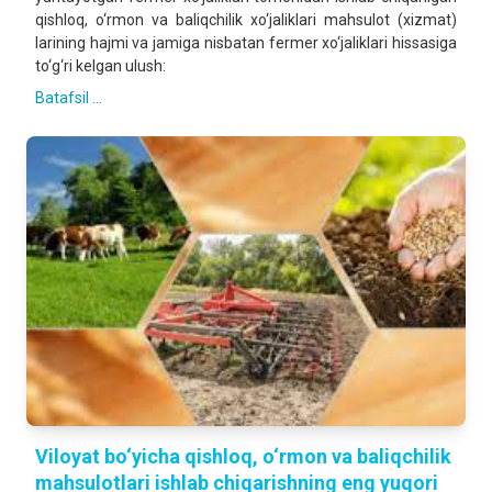
qishloq, o‘rmon va baliqchilik xo‘jaliklari mahsulot (xizmat)
larining hajmi va jamiga nisbatan fermer xo‘jaliklari hissasiga
to‘g‘ri kelgan ulush:
Batafsil ...
Viloyat bo‘yicha qishloq, o‘rmon va baliqchilik
mahsulotlari ishlab chiqarishning eng yuqori