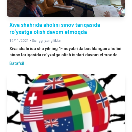
Xiva shahrida aholini sinov tariqasida
ro‘yxatga olish davom etmoqda
16/11/2021 •
So'nggi yangiliklar
Xiva shahrida shu yilning 1- noyabrida boshlangan aholini
sinov tariqasida ro‘yxatga olish ishlari davom etmoqda.
Batafsil ...