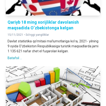
Qariyb 18 ming xorijliklar davolanish
maqsadida O‘zbekistonga kelgan
15/11/2021 •
So'nggi yangiliklar
Davlat statistika qo‘mitasi ma’lumotlariga ko‘ra, 2021- yilning
9 oyida O‘zbekiston Respublikasiga turistik maqsadlarda jami
1 135 621 nafar chet el fuqarolari kelgan.
Batafsil ...