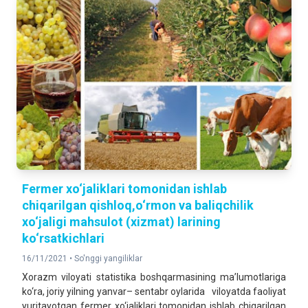
Fermer xo‘jaliklari tomonidan ishlab
chiqarilgan qishloq,o‘rmon va baliqchilik
xo‘jaligi mahsulot (xizmat) larining
ko‘rsatkichlari
16/11/2021 •
So'nggi yangiliklar
Xorazm viloyati statistika boshqarmasining ma’lumotlariga
ko‘ra, joriy yilning yanvar– sentabr oylarida viloyatda faoliyat
yuritayotgan fermer xo‘jaliklari tomonidan ishlab chiqarilgan