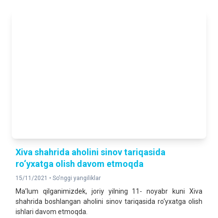
Xiva shahrida aholini sinov tariqasida
ro‘yxatga olish davom etmoqda
15/11/2021 •
So'nggi yangiliklar
Ma’lum qilganimizdek, joriy yilning 11- noyabr kuni Xiva
shahrida boshlangan aholini sinov tariqasida ro‘yxatga olish
ishlari davom etmoqda.