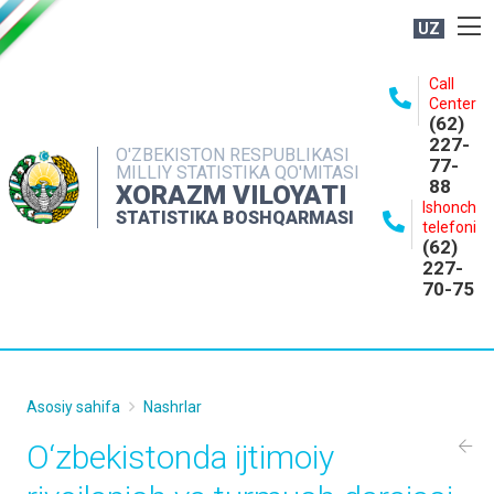
UZ
BOSHQARMA HAQIDA
Call
Center
OCHIQ MA'LUMOTLAR
(62)
227-
NASHRLAR
O'ZBEKISTON RESPUBLIKASI
77-
MILLIY STATISTIKA QO'MITASI
88
INTERAKTIV XIZMATLAR
XORAZM VILOYATI
Ishonch
STATISTIKA BOSHQARMASI
MATBUOT XIZMATI
telefoni
(62)
MUROJAATLAR
227-
70-75
KONTAKTLAR
Asosiy sahifa
Nashrlar
O‘zbekistondа ijtimoiy