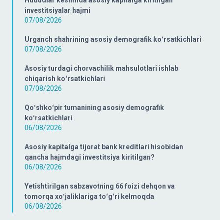
Hududlar kesimida asosiy kapitalga kiritilgan
investitsiyalar hajmi
07/08/2026
Urganch shahrining asosiy demografik koʻrsatkichlari
07/08/2026
Asosiy turdagi chorvachilik mahsulotlari ishlab
chiqarish koʻrsatkichlari
07/08/2026
Qoʻshkoʻpir tumanining asosiy demografik
koʻrsatkichlari
06/08/2026
Asosiy kapitalga tijorat bank kreditlari hisobidan
qancha hajmdagi investitsiya kiritilgan?
06/08/2026
Yetishtirilgan sabzavotning 66 foizi dehqon va
tomorqa xoʻjaliklariga toʻgʻri kelmoqda
06/08/2026