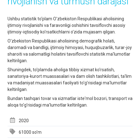
rivojlаnish vа turmush dаrаjаsi
Ushbu statistik to‘plаm O'zbekiston Respublikasi aholisining
ijtimoiy rivojlanishi va faravonligi oshishini tavsiflovchi asosiy
ijtimoiy-iqtisodiy ko'rsatkichlarni o’zida mujasam qilgan.
O'zbekiston Respublikasi aholisining demografik holati,
daromadi va bandligi, ijtimoiy himoyasi, huquqbuzarlik, turar-joy
sharoiti va salomatligi holatini tavsiflovchi statistik ma'lumotlar
keltirilgan.
Shuningdek, to'plamda aholiga tibbiy xizmat ko'rsatish,
sanatoriya-kurort muassasalari va dam olish tashkilotlari, ta'lim
va madaniyat muassasalari faoliyati to'g’risidagi ma'lumotlar
keltirilgan.
Bundan tashqari tovar va xizmatlar iste'mol bozori, transport va
aloqa to'g’risidagi ma'lumotlar keltirilgan.
2020
61000 so'm