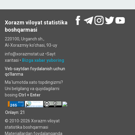
Xorazm viloyat statistika
boshqarmasi
220100, Urganch sh.,
Al-Xorazmiy ko‘chаsi, 93-uy
info@xorazmstat.uz •
Sayt
xaritasi
•
Bizga xabar yuboring
Veb-saytdan foydalanish uchun
qo'llanma
Ma`lumotda xato topdingizmi?
Uni belgilang va quyidagilarni
bosing
Ctrl + Enter
Onlayn: 21
© 2010-2026 Xorazm viloyat
statistika boshqarmasi
Materiallardan foydalanganda