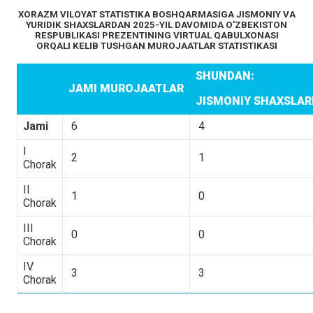
XORAZM VILOYAT STATISTIKA BOSHQARMASIGA JISMONIY VA
YURIDIK SHAXSLARDAN 2025-YIL DAVOMIDA O'ZBEKISTON
RESPUBLIKASI PREZENTINING VIRTUAL QABULXONASI
ORQALI KELIB TUSHGAN MUROJAATLAR STATISTIKASI
SHUNDAN:
JAMI MUROJAATLAR
JISMONIY SHAXSLA
Jami
6
4
I
2
1
Chorak
II
1
0
Chorak
III
0
0
Chorak
IV
3
3
Chorak