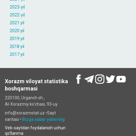
2023-yil
2022-yil
2021 yil
2020 yil
2019 yil
2018 yil
2017 yil
Xorazm viloyat statistika
boshqarmasi
220100, Urganch sh.,
Al-Xorazmiy ko‘chаsi, 93-uy
info@xorazmstat.uz •
Sayt
xaritasi
•
Bizga xabar yuboring
Veb-saytdan foydalanish uchun
qo'llanma