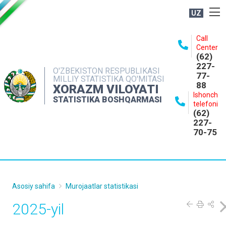
UZ
BOSHQARMA HAQIDA
Call
Center
OCHIQ MA'LUMOTLAR
(62)
227-
NASHRLAR
O'ZBEKISTON RESPUBLIKASI
77-
MILLIY STATISTIKA QO'MITASI
88
INTERAKTIV XIZMATLAR
XORAZM VILOYATI
Ishonch
STATISTIKA BOSHQARMASI
MATBUOT XIZMATI
telefoni
(62)
MUROJAATLAR
227-
70-75
KONTAKTLAR
Asosiy sahifa
Murojaatlar statistikasi
2025-yil