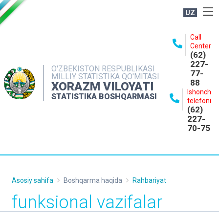
UZ
BOSHQARMA HAQIDA
Call
Center
OCHIQ MA'LUMOTLAR
(62)
227-
NASHRLAR
O'ZBEKISTON RESPUBLIKASI
77-
MILLIY STATISTIKA QO'MITASI
88
INTERAKTIV XIZMATLAR
XORAZM VILOYATI
Ishonch
STATISTIKA BOSHQARMASI
MATBUOT XIZMATI
telefoni
(62)
MUROJAATLAR
227-
70-75
KONTAKTLAR
Asosiy sahifa
Boshqarma haqida
Rahbariyat
funksional vazifalar