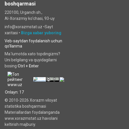
boshqarmasi
220100, Urganch sh.,
Al-Xorazmiy ko‘chаsi, 93-uy
info@xorazmstat.uz •
Sayt
xaritasi
•
Bizga xabar yuboring
Veb-saytdan foydalanish uchun
qo'llanma
Ma`lumotda xato topdingizmi?
Uni belgilang va quyidagilarni
bosing
Ctrl + Enter
Onlayn: 17
© 2010-2026 Xorazm viloyat
statistika boshqarmasi
Materiallardan foydalanganda
www.xorazmstat.uz havolani
keltirish majburiy.