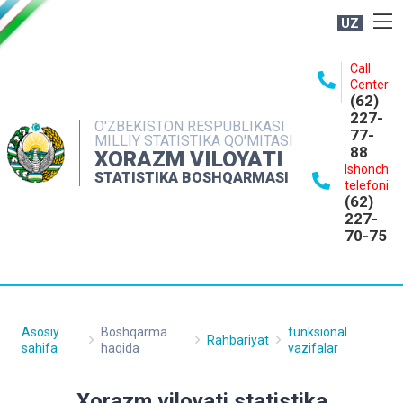
UZ
BOSHQARMA HAQIDA
Call
Center
OCHIQ MA'LUMOTLAR
(62)
227-
NASHRLAR
O'ZBEKISTON RESPUBLIKASI
77-
MILLIY STATISTIKA QO'MITASI
88
INTERAKTIV XIZMATLAR
XORAZM VILOYATI
Ishonch
STATISTIKA BOSHQARMASI
MATBUOT XIZMATI
telefoni
(62)
MUROJAATLAR
227-
70-75
KONTAKTLAR
Asosiy
Boshqarma
funksional
Rahbariyat
sahifa
haqida
vazifalar
Xorazm viloyati statistika