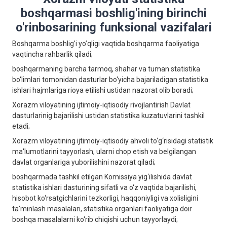
boshqarmasi boshlig'ining birinchi
o'rinbosarining funksional vazifalari
Boshqarma boshlig'i yo’qligi vaqtida boshqarma faoliyatiga
vaqtincha rahbarlik qiladi;
boshqarmaning barcha tarmoq, shahar va tuman statistika
bo‘limlari tomonidan dasturlar bo‘yicha bajariladigan statistika
ishlari hajmlariga rioya etilishi ustidan nazorat olib boradi;
Xorazm viloyatining ijtimoiy-iqtisodiy rivojlantirish Davlat
dasturlarinig bajarilishi ustidan statistika kuzatuvlarini tashkil
etadi;
Xorazm viloyatining ijtimoiy-iqtisodiy ahvoli to‘g‘risidagi statistik
ma'lumotlarini tayyorlash, ularni chop etish va bеlgilangan
davlat organlariga yuborilishini nazorat qiladi;
boshqarmada tashkil etilgan Komissiya yig‘ilishida davlat
statistika ishlari dasturining sifatli va o‘z vaqtida bajarilishi,
hisobot ko‘rsatgichlarini tеzkorligi, haqqoniyligi va xolisligini
ta'minlash masalalari, statistika organlari faoliyatiga doir
boshqa masalalarni ko‘rib chiqishi uchun tayyorlaydi;