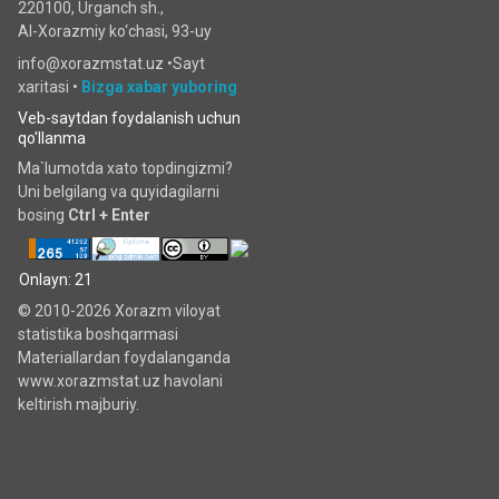
220100, Urganch sh.,
Al-Xorazmiy ko‘chаsi, 93-uy
info@xorazmstat.uz •
Sayt
xaritasi
•
Bizga xabar yuboring
Veb-saytdan foydalanish uchun
qo'llanma
Ma`lumotda xato topdingizmi?
Uni belgilang va quyidagilarni
bosing
Ctrl + Enter
Onlayn: 21
© 2010-2026 Xorazm viloyat
statistika boshqarmasi
Materiallardan foydalanganda
www.xorazmstat.uz havolani
keltirish majburiy.