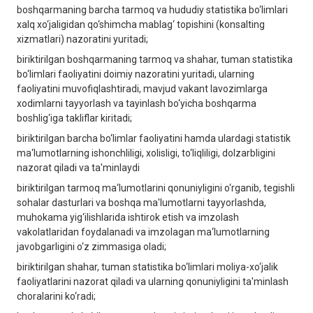
boshqarmaning barcha tarmoq va hududiy statistika bo‘limlari
xalq xo‘jaligidan qo‘shimcha mablag‘ topishini (konsalting
xizmatlari) nazoratini yuritadi;
biriktirilgan boshqarmaning tarmoq va shahar, tuman statistika
bo‘limlari faoliyatini doimiy nazoratini yuritadi, ularning
faoliyatini muvofiqlashtiradi, mavjud vakant lavozimlarga
xodimlarni tayyorlash va tayinlash bo‘yicha boshqarma
boshlig‘iga takliflar kiritadi;
biriktirilgan barcha bo‘limlar faoliyatini hamda ulardagi statistik
ma‘lumotlarning ishonchliligi, xolisligi, to‘liqliligi, dolzarbligini
nazorat qiladi va ta'minlaydi
biriktirilgan tarmoq ma‘lumotlarini qonuniyligini o‘rganib, tеgishli
sohalar dasturlari va boshqa ma'lumotlarni tayyorlashda,
muhokama yig‘ilishlarida ishtirok etish va imzolash
vakolatlaridan foydalanadi va imzolagan ma‘lumotlarning
javobgarligini o‘z zimmasiga oladi;
biriktirilgan shahar, tuman statistika bo‘limlari moliya-xo‘jalik
faoliyatlarini nazorat qiladi va ularning qonuniyligini ta'minlash
choralarini ko‘radi;