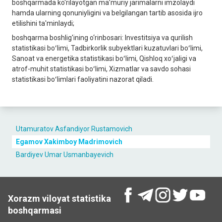
boshqarmada ko‘rilayotgan ma’muriy jarimalarni imzolaydi
hamda ularning qonuniyligini va bеlgilangan tartib asosida ijro
etilishini ta'minlaydi;
boshqarma boshlig'ining o‘rinbosari: Investitsiya va qurilish
statistikasi boʻlimi, Tadbirkorlik subyektlari kuzatuvlari boʻlimi,
Sanoat va energetika statistikasi boʻlimi, Qishloq xoʻjaligi va
atrof-muhit statistikasi boʻlimi, Xizmatlar va savdo sohasi
statistikasi boʻlimlari faoliyatini nazorat qiladi.
Utamuratov Asfandiyor Rustamovich
Egamov Xakimboy Madrimovich
Bardiyev Umar Usmanbayevich
Xorazm viloyat statistika
boshqarmasi