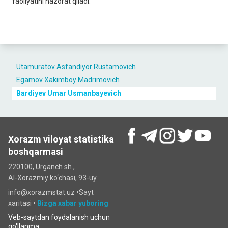
faoliyatini nazorat qiladi.
Utamuratov Asfandiyor Rustamovich
Egamov Xakimboy Madrimovich
Bardiyev Umar Usmanbayevich
Xorazm viloyat statistika
boshqarmasi
220100, Urganch sh.,
Al-Xorazmiy ko‘chаsi, 93-uy
info@xorazmstat.uz •
Sayt
xaritasi
•
Bizga xabar yuboring
Veb-saytdan foydalanish uchun
qo'llanma