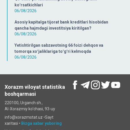
koʻrsatkichlari
06/08/2026
Asosiy kapitalga tijorat bank kreditlari hisobidan
qancha hajmdagi investitsiya kiritilgan?
06/08/2026
Yetishtirilgan sabzavotning 66 foizi dehqon va
tomorqa xoʻjaliklariga toʻgʻri kelmoqda
06/08/2026
Xorazm viloyat statistika
boshqarmasi
220100, Urganch sh.,
Al-Xorazmiy ko‘chаsi, 93-uy
info@xorazmstat.uz •
Sayt
xaritasi
•
Bizga xabar yuboring