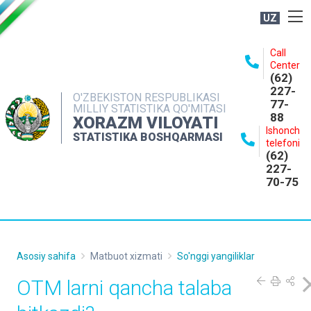
UZ
BOSHQARMA HAQIDA
Call
Center
OCHIQ MA'LUMOTLAR
(62)
227-
NASHRLAR
O'ZBEKISTON RESPUBLIKASI
77-
MILLIY STATISTIKA QO'MITASI
88
INTERAKTIV XIZMATLAR
XORAZM VILOYATI
Ishonch
STATISTIKA BOSHQARMASI
MATBUOT XIZMATI
telefoni
(62)
MUROJAATLAR
227-
70-75
KONTAKTLAR
Asosiy sahifa
Matbuot xizmati
So'nggi yangiliklar
OTM larni qancha talaba