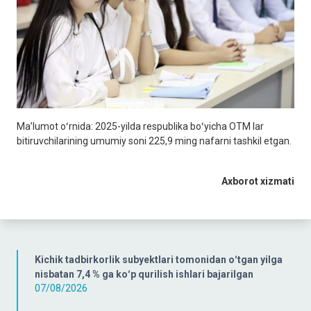
Maʼlumot oʻrnida: 2025-yilda respublika boʻyicha OTM lar
bitiruvchilarining umumiy soni 225,9 ming nafarni tashkil etgan.
Axborot xizmati
Kichik tadbirkorlik subyektlari tomonidan oʻtgan yilga
nisbatan 7,4 % ga koʻp qurilish ishlari bajarilgan
07/08/2026