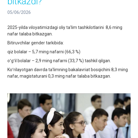
bitkazdi?
05/06/2026
2025-yilda viloyatimizdagi oliy taʼlim tashkilotlarini 8,6 ming
nafar talaba bitkazgan.
Bitiruvchilar gender tarkibida:
qiz bolalar – 5,7 ming nafarni (66,3 %)
oʻgʻil bolalar – 2,9 ming nafarni (33,7 %) tashkil qilgan.
Koʻrilayotgan davrda taʼlimning bakalavriat bosqichini 8,3 ming
nafar, magistaturani 0,3 ming nafar talaba bitkazgan.