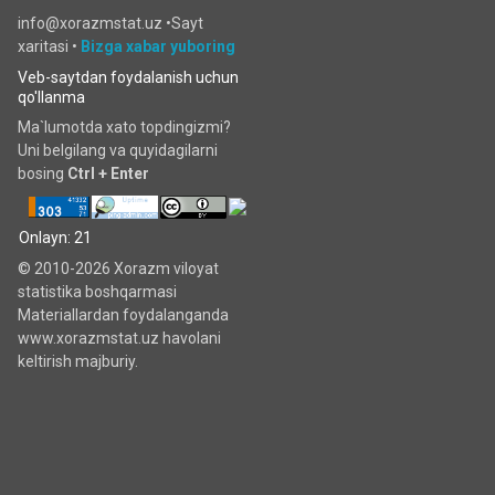
info@xorazmstat.uz •
Sayt
xaritasi
•
Bizga xabar yuboring
Veb-saytdan foydalanish uchun
qo'llanma
Ma`lumotda xato topdingizmi?
Uni belgilang va quyidagilarni
bosing
Ctrl + Enter
Onlayn: 21
© 2010-2026 Xorazm viloyat
statistika boshqarmasi
Materiallardan foydalanganda
www.xorazmstat.uz havolani
keltirish majburiy.