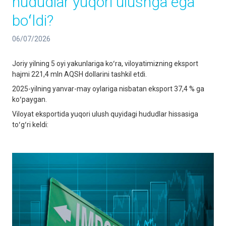
hududlar yuqori ulushga ega
boʻldi?
06/07/2026
Joriy yilning 5 oyi yakunlariga koʻra, viloyatimizning eksport
hajmi 221,4 mln AQSH dollarini tashkil etdi.
2025-yilning yanvar-may oylariga nisbatan eksport 37,4 % ga
koʻpaygan.
Viloyat eksportida yuqori ulush quyidagi hududlar hissasiga
toʻgʻri keldi: