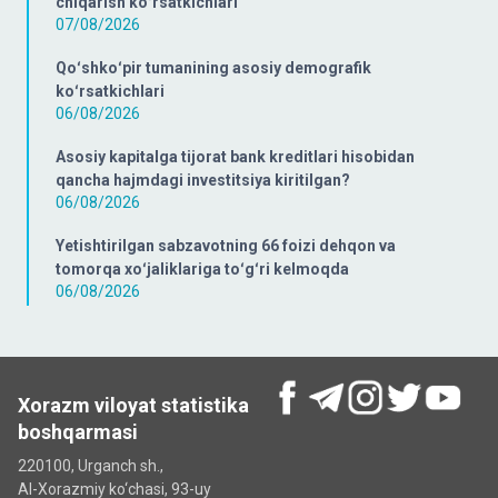
chiqarish koʻrsatkichlari
07/08/2026
Qoʻshkoʻpir tumanining asosiy demografik
koʻrsatkichlari
06/08/2026
Asosiy kapitalga tijorat bank kreditlari hisobidan
qancha hajmdagi investitsiya kiritilgan?
06/08/2026
Yetishtirilgan sabzavotning 66 foizi dehqon va
tomorqa xoʻjaliklariga toʻgʻri kelmoqda
06/08/2026
Xorazm viloyat statistika
boshqarmasi
220100, Urganch sh.,
Al-Xorazmiy ko‘chаsi, 93-uy