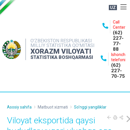
UZ
BOSHQARMA HAQIDA
Call
Center
OCHIQ MA'LUMOTLAR
(62)
227-
NASHRLAR
O'ZBEKISTON RESPUBLIKASI
77-
MILLIY STATISTIKA QO'MITASI
88
INTERAKTIV XIZMATLAR
XORAZM VILOYATI
Ishonch
STATISTIKA BOSHQARMASI
MATBUOT XIZMATI
telefoni
(62)
MUROJAATLAR
227-
70-75
KONTAKTLAR
Asosiy sahifa
Matbuot xizmati
So'nggi yangiliklar
Viloyat eksportida qaysi