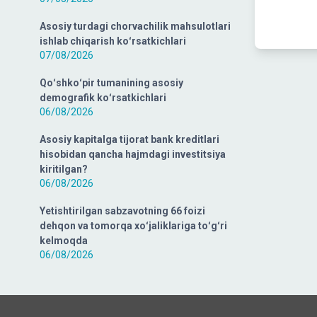
Asosiy turdagi chorvachilik mahsulotlari
ishlab chiqarish koʻrsatkichlari
07/08/2026
Qoʻshkoʻpir tumanining asosiy
demografik koʻrsatkichlari
06/08/2026
Asosiy kapitalga tijorat bank kreditlari
hisobidan qancha hajmdagi investitsiya
kiritilgan?
06/08/2026
Yetishtirilgan sabzavotning 66 foizi
dehqon va tomorqa xoʻjaliklariga toʻgʻri
kelmoqda
06/08/2026