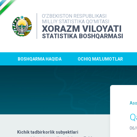
O'ZBEKISTON RESPUBLIKASI
MILLIY STATISTIKA QO'MITASI
XORAZM VILOYATI
STATISTIKA BOSHQARMASI
BOSHQARMA HAQIDA
OCHIQ MA'LUMOTLAR
Aso
Q
06/
Kichik tadbirkorlik subyektlari