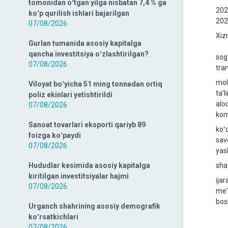
tomonidan oʻtgan yilga nisbatan 7,4 % ga
202
koʻp qurilish ishlari bajarilgan
202
07/08/2026
Xizm
Gurlan tumanida asosiy kapitalga
qancha investitsiya oʻzlashtirilgan?
sog
07/08/2026
tra
mol
Viloyat boʻyicha 51 ming tonnadan ortiq
taʼ
poliz ekinlari yetishtirildi
alo
07/08/2026
kom
Sanoat tovarlari eksporti qariyb 89
koʻ
foizga koʻpaydi
sav
07/08/2026
yas
Hududlar kesimida asosiy kapitalga
sha
kiritilgan investitsiyalar hajmi
ijar
07/08/2026
meʼ
bos
Urganch shahrining asosiy demografik
koʻrsatkichlari
07/08/2026