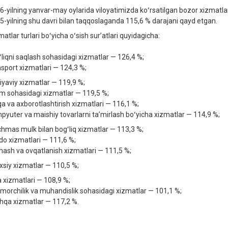
6-yilning yanvar-may oylarida viloyatimizda koʻrsatilgan bozor xizmatlari h
5-yilning shu davri bilan taqqoslaganda 115,6 % darajani qayd etgan.
atlar turlari boʻyicha oʻsish surʼatlari quyidagicha:
ʻliqni saqlash sohasidagi xizmatlar — 126,4 %;
nsport xizmatlari — 124,3 %;
iyaviy xizmatlar — 119,9 %;
lim sohasidagi xizmatlar — 119,5 %;
qa va axborotlashtirish xizmatlari — 116,1 %;
pyuter va maishiy tovarlarni taʼmirlash boʻyicha xizmatlar — 114,9 %;
chmas mulk bilan bogʻliq xizmatlar — 113,3 %;
do xizmatlari — 111,6 %;
hash va ovqatlanish xizmatlari — 111,5 %;
xsiy xizmatlar — 110,5 %;
a xizmatlari — 108,9 %;
morchilik va muhandislik sohasidagi xizmatlar — 101,1 %;
hqa xizmatlar — 117,2 %.