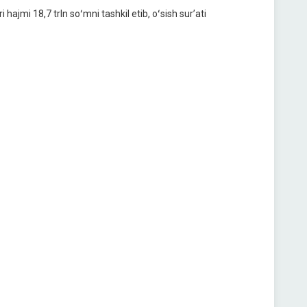
ajmi 18,7 trln soʻmni tashkil etib, oʻsish surʼati