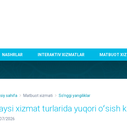
NASHRLAR
INTERAKTIV XIZMATLAR
MATBUOT XIZ
siy sahifa
Matbuot xizmati
So'nggi yangiliklar
aysi xizmat turlarida yuqori oʻsish k
07/2026