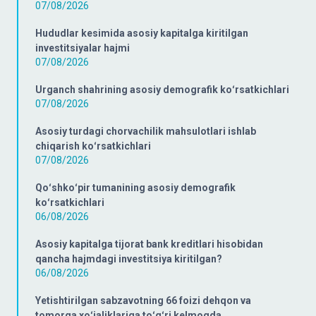
07/08/2026
Hududlar kesimida asosiy kapitalga kiritilgan
investitsiyalar hajmi
07/08/2026
Urganch shahrining asosiy demografik koʻrsatkichlari
07/08/2026
Asosiy turdagi chorvachilik mahsulotlari ishlab
chiqarish koʻrsatkichlari
07/08/2026
Qoʻshkoʻpir tumanining asosiy demografik
koʻrsatkichlari
06/08/2026
Asosiy kapitalga tijorat bank kreditlari hisobidan
qancha hajmdagi investitsiya kiritilgan?
06/08/2026
Yetishtirilgan sabzavotning 66 foizi dehqon va
tomorqa xoʻjaliklariga toʻgʻri kelmoqda