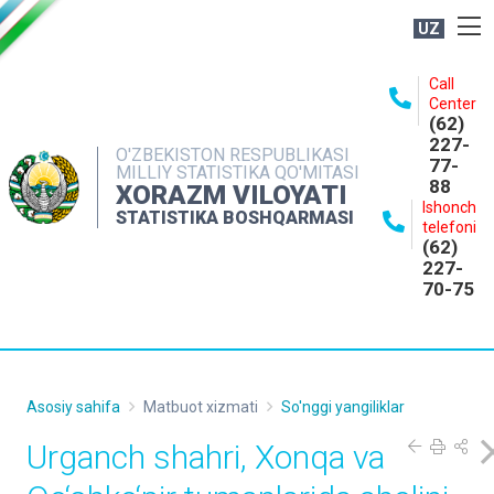
UZ
BOSHQARMA HAQIDA
Call
Center
OCHIQ MA'LUMOTLAR
(62)
227-
NASHRLAR
O'ZBEKISTON RESPUBLIKASI
77-
MILLIY STATISTIKA QO'MITASI
88
INTERAKTIV XIZMATLAR
XORAZM VILOYATI
Ishonch
STATISTIKA BOSHQARMASI
MATBUOT XIZMATI
telefoni
(62)
MUROJAATLAR
227-
70-75
KONTAKTLAR
Asosiy sahifa
Matbuot xizmati
So'nggi yangiliklar
Urganch shahri, Xonqa va