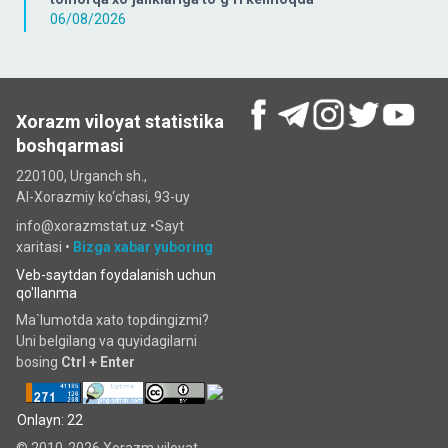
06/08/2026
Xorazm viloyat statistika
boshqarmasi
220100, Urganch sh.,
Al-Xorazmiy ko‘chаsi, 93-uy
info@xorazmstat.uz •
Sayt
xaritasi
•
Bizga xabar yuboring
Veb-saytdan foydalanish uchun
qo'llanma
Ma`lumotda xato topdingizmi?
Uni belgilang va quyidagilarni
bosing
Ctrl + Enter
Onlayn: 22