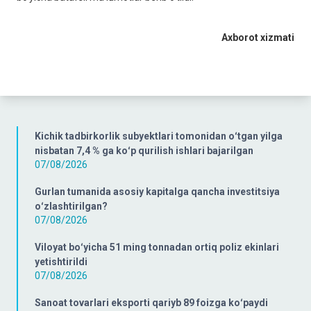
Axborot xizmati
Kichik tadbirkorlik subyektlari tomonidan oʻtgan yilga
nisbatan 7,4 % ga koʻp qurilish ishlari bajarilgan
07/08/2026
Gurlan tumanida asosiy kapitalga qancha investitsiya
oʻzlashtirilgan?
07/08/2026
Viloyat boʻyicha 51 ming tonnadan ortiq poliz ekinlari
yetishtirildi
07/08/2026
Sanoat tovarlari eksporti qariyb 89 foizga koʻpaydi