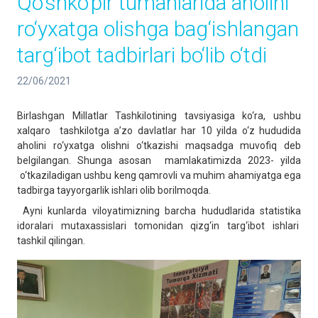
Qo‘shko‘pir tumanlarida aholini
ro‘yxatga olishga bag‘ishlangan
targ‘ibot tadbirlari bo‘lib o‘tdi
22/06/2021
Birlashgan Millatlar Tashkilotining tavsiyasiga ko‘ra, ushbu
xalqaro tashkilotga a’zo davlatlar har 10 yilda o‘z hududida
aholini ro‘yxatga olishni o‘tkazishi maqsadga muvofiq deb
belgilangan. Shunga asosan mamlakatimizda 2023- yilda
o‘tkaziladigan ushbu keng qamrovli va muhim ahamiyatga ega
tadbirga tayyorgarlik ishlari olib borilmoqda.
Ayni kunlarda viloyatimizning barcha hududlarida statistika
idoralari mutaxassislari tomonidan qizg‘in targ‘ibot ishlari
tashkil qilingan.