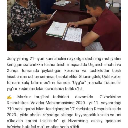
Joriy yilning 21- iyun kuni aholini ro‘yxatga olishning mohiyatini
keng jamoatchilikka tushuntirish maqsadida Urganch shahri va
Xonqa tumanida joylashgan korxona va tashkilotlar bosh
hisobchilari uchun seminar tashkil etildi. Shuningdek, Qo‘shko‘pir
tumani xalq ta’limi bo‘limi hamda “Uyg‘ur” mahalla fuqarolar
yig‘ini xodimlari bilan uchrashuv bo‘lib o‘tdi.
✍️ Mazkur targ‘ibot tadbirlari davomida O‘zbekiston
Respublikasi Vazirlar Mahkamasining 2020- yil 11- noyabrdagi
710-sonli qarori bilan tasdiqlangan “O‘zbekiston Respublikasida
2023- yilda aholini ro‘yxatga olishga tayyorgarlik ko‘rish va uni
o‘tkazish tartibi to‘g‘risida” gi Nizomning asosiy qoidalari
bo‘yicha batafsil ma’lumotlar berib o‘tildi.