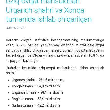
oziq-ovqat mahsulotlari
Urganch shahri va Xonqa
tumanida ishlab chiqarilgan
30/06/2021
Xorazm viloyati statistika boshqarmasining ma’lumotlariga
ko‘ra, 2021- yilning yanvar-may oylarida viloyat oziq-ovqat
sanoatida ishlab chiqarilgan mahsulot hajmi 669,3 mlrd.so‘mni
tashkil qilgan va o‘tgan yilning shu davriga nisbatan 16,8 % ga
ko‘paygani kuzatilgan.
Hududlar kesimida oziq-ovqat mahsulotlari ishlab chiqarish
hajmi:
Urganch shahri – 264,6 mlrd.so‘m,
Xonqa tumani – 94,8 mlrd.so‘m,
Urganch tumani – 59,1 mlrd.so‘m,
Bog‘ot tumani – 53,4 mlrd.so‘m,
Gurlan tumani – 42,2 mlrd.so‘m,