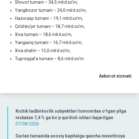
Shovot tumani – 34,5 mlrd.so‘m,
Yangibozor tumani – 24,0 mlrd.so‘m,
Hazorasp tumani – 19,1 mlrd.so‘m,
Qo‘shko‘pir tumani – 18,7 mlrd.so‘m,
Xiva tumani – 18,6 mlrd.so‘m,
Yangiariq tumani – 16,7 mlrd.so‘m,
Xiva shahri – 15,0 mlrd.so‘m,
Tuproqqal’a tumani – 8,6 mlrd.so‘m.
Axborot xizmati
Kichik tadbirkorlik subyektlari tomonidan oʻtgan yilga
nisbatan 7,4 % ga koʻp qurilish ishlari bajarilgan
07/08/2026
Gurlan tumanida asosiy kapitalga qancha investitsiya