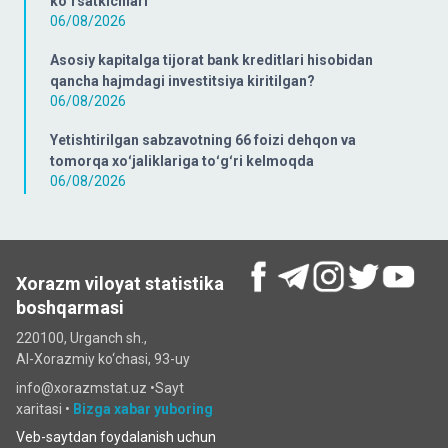
koʻrsatkichlari
06/08/2026
Asosiy kapitalga tijorat bank kreditlari hisobidan
qancha hajmdagi investitsiya kiritilgan?
06/08/2026
Yetishtirilgan sabzavotning 66 foizi dehqon va
tomorqa xoʻjaliklariga toʻgʻri kelmoqda
06/08/2026
Xorazm viloyat statistika
boshqarmasi
220100, Urganch sh.,
Al-Xorazmiy ko‘chаsi, 93-uy
info@xorazmstat.uz •
Sayt
xaritasi
•
Bizga xabar yuboring
Veb-saytdan foydalanish uchun