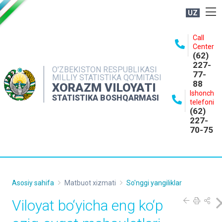
UZ
BOSHQARMA HAQIDA
Call
Center
OCHIQ MA'LUMOTLAR
(62)
227-
NASHRLAR
O'ZBEKISTON RESPUBLIKASI
77-
MILLIY STATISTIKA QO'MITASI
88
INTERAKTIV XIZMATLAR
XORAZM VILOYATI
Ishonch
STATISTIKA BOSHQARMASI
MATBUOT XIZMATI
telefoni
(62)
MUROJAATLAR
227-
70-75
KONTAKTLAR
Asosiy sahifa
Matbuot xizmati
So'nggi yangiliklar
Viloyat bo‘yicha eng ko‘p