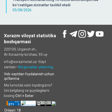
koʻrsatilgan xizmatlar tashkil etadi
05/08/2026
Xorazm viloyat statistika
boshqarmasi
220100, Urganch sh.,
Al-Xorazmiy ko‘chаsi, 93-uy
info@xorazmstat.uz •
Sayt
xaritasi
•
Bizga xabar yuboring
Veb-saytdan foydalanish uchun
qo'llanma
Ma`lumotda xato topdingizmi?
Uni belgilang va quyidagilarni
bosing
Ctrl + Enter
Onlayn: 18