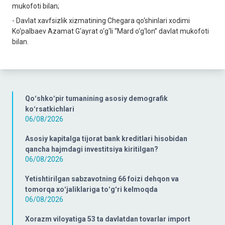
mukofoti bilan;
- Davlat xavfsizlik xizmatining Chegara qo‘shinlari xodimi
Ko‘palbaev Azamat G‘ayrat o‘g‘li “Mard o‘g‘lon” davlat mukofoti
bilan.
Qoʻshkoʻpir tumanining asosiy demografik
koʻrsatkichlari
06/08/2026
Asosiy kapitalga tijorat bank kreditlari hisobidan
qancha hajmdagi investitsiya kiritilgan?
06/08/2026
Yetishtirilgan sabzavotning 66 foizi dehqon va
tomorqa xoʻjaliklariga toʻgʻri kelmoqda
06/08/2026
Xorazm viloyatiga 53 ta davlatdan tovarlar import