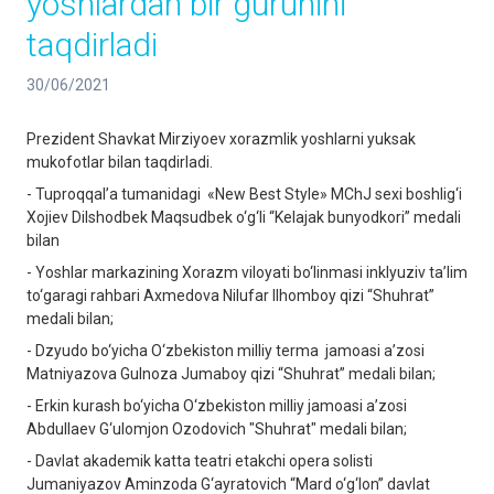
yoshlardan bir guruhini
taqdirladi
30/06/2021
Prezident Shavkat Mirziyoev xorazmlik yoshlarni yuksak
mukofotlar bilan taqdirladi.
- Tuproqqal’a tumanidagi «New Best Style» MChJ sexi boshlig‘i
Xojiev Dilshodbek Maqsudbek o‘g‘li “Kelajak bunyodkori” medali
bilan
- Yoshlar markazining Xorazm viloyati bo‘linmasi inklyuziv ta’lim
to‘garagi rahbari Axmedova Nilufar Ilhomboy qizi “Shuhrat”
medali bilan;
- Dzyudo bo‘yicha O‘zbekiston milliy terma jamoasi a’zosi
Matniyazova Gulnoza Jumaboy qizi “Shuhrat” medali bilan;
- Erkin kurash bo‘yicha O‘zbekiston milliy jamoasi a’zosi
Abdullaev G‘ulomjon Ozodovich "Shuhrat" medali bilan;
- Davlat akademik katta teatri etakchi opera solisti
Jumaniyazov Aminzoda G‘ayratovich “Mard o‘g‘lon” davlat