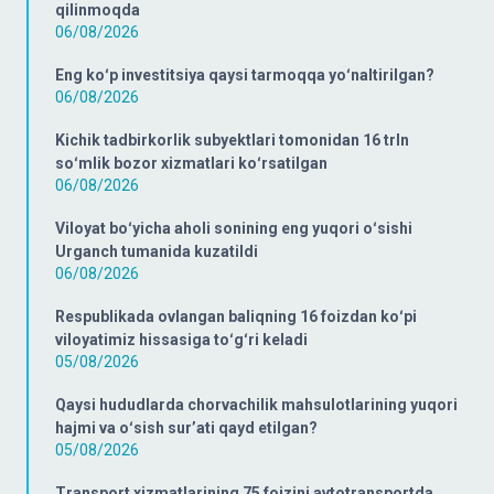
qilinmoqda
06/08/2026
Eng koʻp investitsiya qaysi tarmoqqa yoʻnaltirilgan?
06/08/2026
Kichik tadbirkorlik subyektlari tomonidan 16 trln
soʻmlik bozor xizmatlari koʻrsatilgan
06/08/2026
Viloyat boʻyicha aholi sonining eng yuqori oʻsishi
Urganch tumanida kuzatildi
06/08/2026
Respublikada ovlangan baliqning 16 foizdan koʻpi
viloyatimiz hissasiga toʻgʻri keladi
05/08/2026
Qaysi hududlarda chorvachilik mahsulotlarining yuqori
hajmi va oʻsish surʼati qayd etilgan?
05/08/2026
Transport xizmatlarining 75 foizini avtotransportda