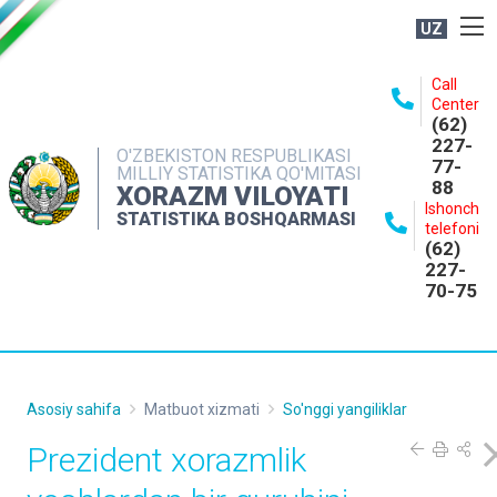
UZ
BOSHQARMA HAQIDA
Call
Center
OCHIQ MA'LUMOTLAR
(62)
227-
NASHRLAR
O'ZBEKISTON RESPUBLIKASI
77-
MILLIY STATISTIKA QO'MITASI
88
INTERAKTIV XIZMATLAR
XORAZM VILOYATI
Ishonch
STATISTIKA BOSHQARMASI
MATBUOT XIZMATI
telefoni
(62)
MUROJAATLAR
227-
70-75
KONTAKTLAR
Asosiy sahifa
Matbuot xizmati
So'nggi yangiliklar
Prezident xorazmlik