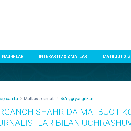
NASHRLAR
INTERAKTIV XIZMATLAR
MATBUOT XIZ
siy sahifa
Matbuot xizmati
So'nggi yangiliklar
RGANCH SHAHRIDA MATBUOT KO
URNALISTLAR BILAN UCHRASHUV