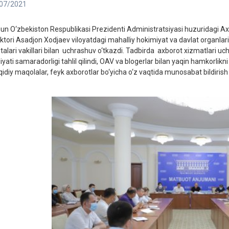
07/2021
un O‘zbekiston Respublikasi Prezidenti Administratsiyasi huzuridagi A
ektori Asadjon Xodjaev viloyatdagi mahalliy hokimiyat va davlat organla
italari vakillari bilan uchrashuv o‘tkazdi. Tadbirda axborot xizmatlari uch
iyati samaradorligi tahlil qilindi, OAV va blogerlar bilan yaqin hamkorlikni
qidiy maqolalar, feyk axborotlar bo‘yicha o‘z vaqtida munosabat bildiris