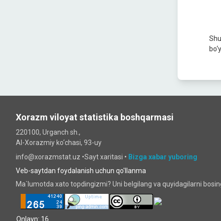
Shu
bo‘y
Xorazm viloyat statistika boshqarmasi
220100, Urganch sh.,
Al-Xorazmiy ko‘chаsi, 93-uy
info@xorazmstat.uz •
Sayt xaritasi
•
Bizga xabar yuboring
Veb-saytdan foydalanish uchun qo'llanma
Ma`lumotda xato topdingizmi? Uni belgilang va quyidagilarni bosi
Onlayn: 16