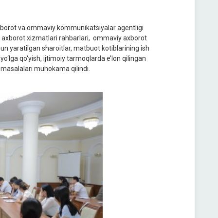
xborot va ommaviy kommunikatsiyalar agentligi
ri axborot xizmatlari rahbarlari, ommaviy axborot
un yaratilgan sharoitlar, matbuot kotiblarining ish
 yo‘lga qo‘yish, ijtimoiy tarmoqlarda e’lon qilingan
h masalalari muhokama qilindi.