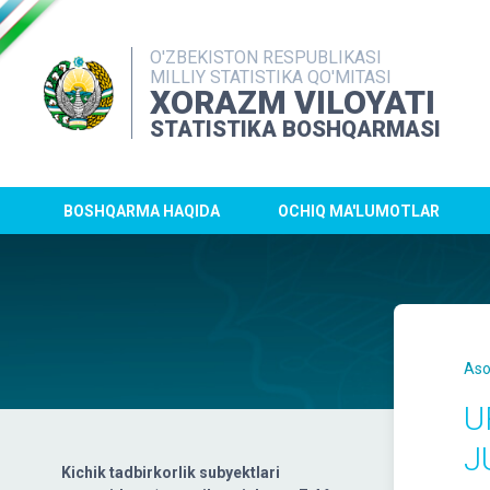
O'ZBEKISTON RESPUBLIKASI
MILLIY STATISTIKA QO'MITASI
XORAZM VILOYATI
STATISTIKA BOSHQARMASI
BOSHQARMA HAQIDA
OCHIQ MA'LUMOTLAR
Aso
U
J
Kichik tadbirkorlik subyektlari