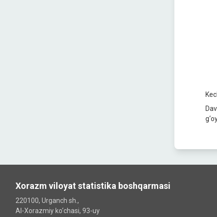
Kec
Dav
g‘o
Xorazm viloyat statistika boshqarmasi
220100, Urganch sh.,
Al-Xorazmiy ko‘chаsi, 93-uy