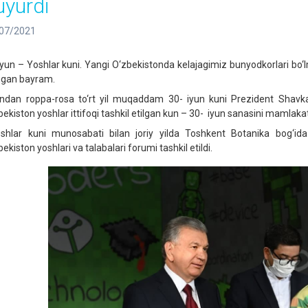
uyurdi
07/2021
iyun – Yoshlar kuni. Yangi O‘zbekistonda kelajagimiz bunyodkorlari bo‘
ingan bayram.
dan roppa-rosa to‘rt yil muqaddam 30- iyun kuni Prezident Shavkat
bekiston yoshlar ittifoqi tashkil etilgan kun – 30- iyun sanasini mamlakati
hlar kuni munosabati bilan joriy yilda Toshkent Botanika bog‘ida
ekiston yoshlari va talabalari forumi tashkil etildi.