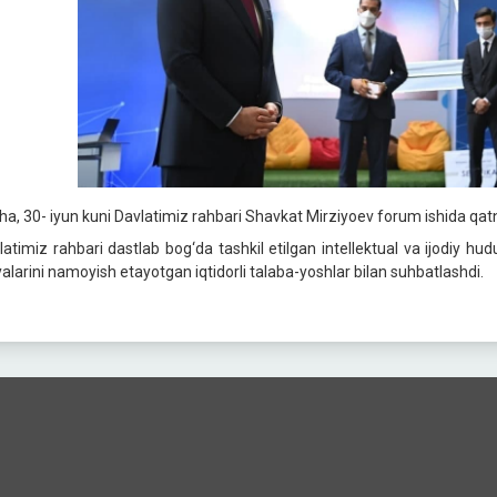
ha, 30- iyun kuni Davlatimiz rahbari Shavkat Mirziyoev forum ishida qat
latimiz rahbari dastlab bog‘da tashkil etilgan intellektual va ijodiy hud
yalarini namoyish etayotgan iqtidorli talaba-yoshlar bilan suhbatlashdi.