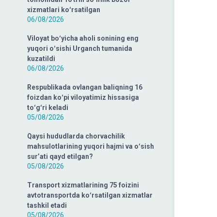
xizmatlari koʻrsatilgan
06/08/2026
Viloyat boʻyicha aholi sonining eng
yuqori oʻsishi Urganch tumanida
kuzatildi
06/08/2026
Respublikada ovlangan baliqning 16
foizdan koʻpi viloyatimiz hissasiga
toʻgʻri keladi
05/08/2026
Qaysi hududlarda chorvachilik
mahsulotlarining yuqori hajmi va oʻsish
surʼati qayd etilgan?
05/08/2026
Transport xizmatlarining 75 foizini
avtotransportda koʻrsatilgan xizmatlar
tashkil etadi
05/08/2026