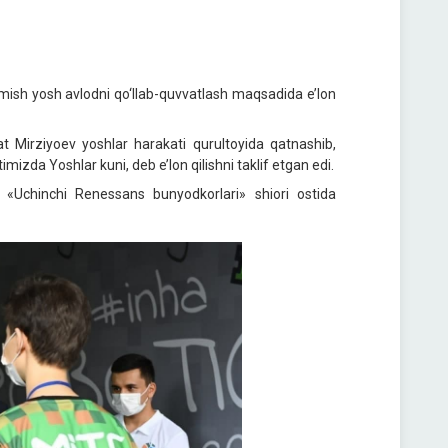
lmish yosh avlodni qo‘llab-quvvatlash maqsadida e’lon
 Mirziyoev yoshlar harakati qurultoyida qatnashib,
mizda Yoshlar kuni, deb e’lon qilishni taklif etgan edi.
 «Uchinchi Renessans bunyodkorlari» shiori ostida