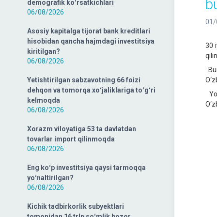
b
demografik koʻrsatkichlari
06/08/2026
01/
Asosiy kapitalga tijorat bank kreditlari
hisobidan qancha hajmdagi investitsiya
30 
kiritilgan?
qil
06/08/2026
Bun
Yetishtirilgan sabzavotning 66 foizi
O‘z
dehqon va tomorqa xoʻjaliklariga toʻgʻri
Yos
kelmoqda
O‘zb
06/08/2026
Xorazm viloyatiga 53 ta davlatdan
tovarlar import qilinmoqda
06/08/2026
Eng koʻp investitsiya qaysi tarmoqqa
yoʻnaltirilgan?
06/08/2026
Kichik tadbirkorlik subyektlari
tomonidan 16 trln soʻmlik bozor