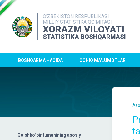
O'ZBEKISTON RESPUBLIKASI
MILLIY STATISTIKA QO'MITASI
XORAZM VILOYATI
STATISTIKA BOSHQARMASI
BOSHQARMA HAQIDA
OCHIQ MA'LUMOTLAR
Aso
P
t
Qoʻshkoʻpir tumanining asosiy