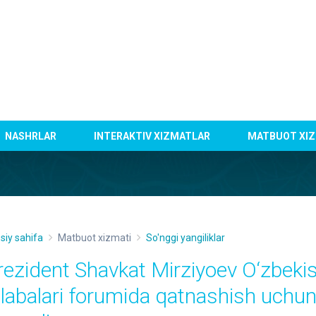
NASHRLAR
INTERAKTIV XIZMATLAR
MATBUOT XIZ
siy sahifa
Matbuot xizmati
So'nggi yangiliklar
rezident Shavkat Mirziyoev O‘zbekis
alabalari forumida qatnashish uchun