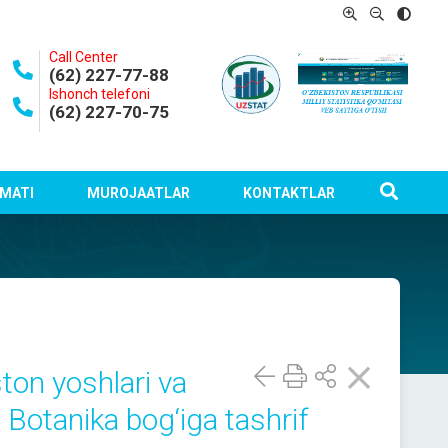
Call Center
(62) 227-77-88
Ishonch telefoni
(62) 227-70-75
MATI
MUROJAATLAR
KONTAKTLAR
ton yoshlari va
 Botanika bog‘iga tashrif