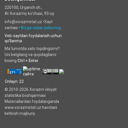
220100, Urganch sh.,
Al-Xorazmiy ko‘chаsi, 93-uy
info@xorazmstat.uz •
Sayt
xaritasi
•
Bizga xabar yuboring
Veb-saytdan foydalanish uchun
qo'llanma
Ma`lumotda xato topdingizmi?
Uni belgilang va quyidagilarni
bosing
Ctrl + Enter
Onlayn: 22
© 2010-2026 Xorazm viloyat
statistika boshqarmasi
Materiallardan foydalanganda
www.xorazmstat.uz havolani
keltirish majburiy.