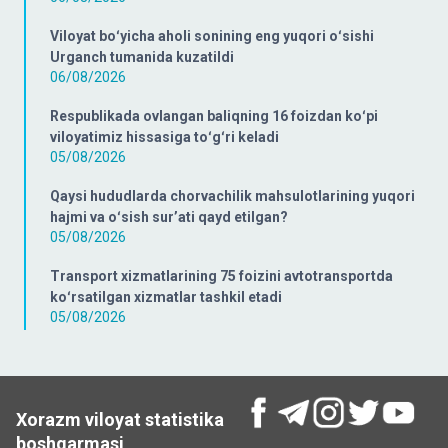
Viloyat boʻyicha aholi sonining eng yuqori oʻsishi
Urganch tumanida kuzatildi
06/08/2026
Respublikada ovlangan baliqning 16 foizdan koʻpi
viloyatimiz hissasiga toʻgʻri keladi
05/08/2026
Qaysi hududlarda chorvachilik mahsulotlarining yuqori
hajmi va oʻsish surʼati qayd etilgan?
05/08/2026
Transport xizmatlarining 75 foizini avtotransportda
koʻrsatilgan xizmatlar tashkil etadi
05/08/2026
Xorazm viloyat statistika
boshqarmasi