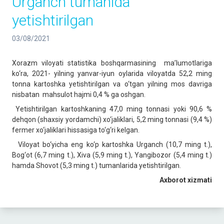
Urganch tumanida
yetishtirilgan
03/08/2021
Xorazm viloyati statistika boshqarmasining ma’lumotlariga
ko‘ra, 2021- yilning yanvar-iyun oylarida viloyatda 52,2 ming
tonna kartoshka yetishtirilgan va o‘tgan yilning mos davriga
nisbatan mahsulot hajmi 0,4 % ga oshgan.
Yetishtirilgan kartoshkaning 47,0 ming tonnasi yoki 90,6 %
dehqon (shaxsiy yordamchi) xo‘jaliklari, 5,2 ming tonnasi (9,4 %)
fermer xo‘jaliklari hissasiga to‘g‘ri kelgan.
Viloyat bo‘yicha eng ko‘p kartoshka Urganch (10,7 ming t.),
Bog‘ot (6,7 ming t.), Xiva (5,9 ming t.), Yangibozor (5,4 ming t.)
hamda Shovot (5,3 ming t.) tumanlarida yetishtirilgan.
Axborot xizmati