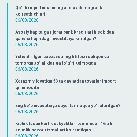
Qoʻshkoʻpir tumanining asosiy demografik
koʻrsatkichlari
06/08/2026
Asosiy kapitalga tijorat bank kreditlari hisobidan
qancha hajmdagi investitsiya kiritilgan?
06/08/2026
Yetishtirilgan sabzavotning 66 foizi dehqon va
tomorqa xoʻjaliklariga toʻgʻri kelmoqda
06/08/2026
Xorazm viloyatiga 53 ta davlatdan tovarlar import
qilinmoqda
06/08/2026
Eng koʻp investitsiya qaysi tarmoqqa yoʻnaltirilgan?
06/08/2026
Kichik tadbirkorlik subyektlari tomonidan 16 trln
soʻmlik bozor xizmatlari koʻrsatilgan
06/08/2026