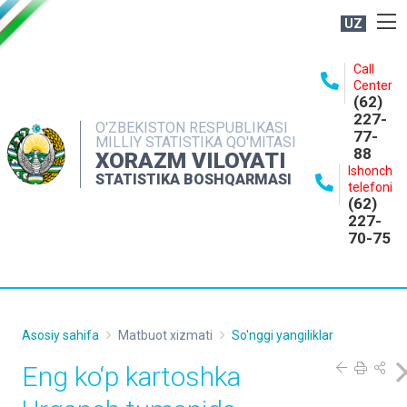
UZ
BOSHQARMA HAQIDA
Call
Center
OCHIQ MA'LUMOTLAR
(62)
227-
NASHRLAR
O'ZBEKISTON RESPUBLIKASI
77-
MILLIY STATISTIKA QO'MITASI
88
INTERAKTIV XIZMATLAR
XORAZM VILOYATI
Ishonch
STATISTIKA BOSHQARMASI
MATBUOT XIZMATI
telefoni
(62)
MUROJAATLAR
227-
70-75
KONTAKTLAR
Asosiy sahifa
Matbuot xizmati
So'nggi yangiliklar
Eng ko‘p kartoshka