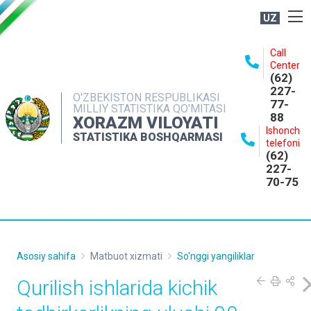
UZ
BOSHQARMA HAQIDA
Call
Center
OCHIQ MA'LUMOTLAR
(62)
227-
NASHRLAR
O'ZBEKISTON RESPUBLIKASI
77-
MILLIY STATISTIKA QO'MITASI
88
INTERAKTIV XIZMATLAR
XORAZM VILOYATI
Ishonch
STATISTIKA BOSHQARMASI
MATBUOT XIZMATI
telefoni
(62)
MUROJAATLAR
227-
70-75
KONTAKTLAR
Asosiy sahifa
Matbuot xizmati
So'nggi yangiliklar
Qurilish ishlarida kichik