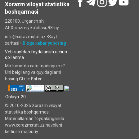
Xorazm viloyat statistika
boshqarmasi
220100, Urganch sh.,
Al-Xorazmiy ko‘chаsi, 93-uy
info@xorazmstat.uz •
Sayt
xaritasi
•
Bizga xabar yuboring
Veb-saytdan foydalanish uchun
qo'llanma
Ma`lumotda xato topdingizmi?
Uni belgilang va quyidagilarni
bosing
Ctrl + Enter
Onlayn: 20
© 2010-2026 Xorazm viloyat
statistika boshqarmasi
Materiallardan foydalanganda
www.xorazmstat.uz havolani
keltirish majburiy.