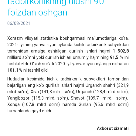
tadbirkorlikning ulushi 90
foizdan oshgan
06/08/2021
Xorazm viloyati statistika boshqarmasi ma’lumotlariga ko‘ra,
2021- yilning yanvar-iyun oylarida kichik tadbirkorlik subyektlari
tomonidan amalga oshirilgan qurilish ishlari hajmi
1 502,8
milliard so‘mni yoki qurilish ishlari umumiy hajmining
91,5
% ini
tashkil etdi. O‘sish sur‘ati 2020- yil yanvar-iyun oylariga nisbatan
101
,
1
% ni tashkil qildi.
Hududlar kesimida kichik tadbirkorlik subyektlari tomonidan
bajarilgan eng ko‘p qurilish ishlari hajmi Urganch shahri (321,9
mlrd. so‘m), Xiva (141,8 mlrd. so‘m), Urganch (128,4 mlrd. so‘m),
Yangibozor (115,3 mlrd. so‘m), Shovot (109,7 mlrd. so‘m),
Xonqa (107,8 mlrd. so‘m) hamda Gurlan (95,6 mlrd. so‘m)
tumanlarida qayd etildi.
Axborot xizmati