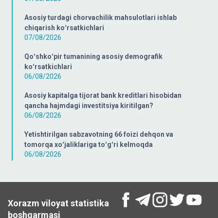
Asosiy turdagi chorvachilik mahsulotlari ishlab
chiqarish koʻrsatkichlari
07/08/2026
Qoʻshkoʻpir tumanining asosiy demografik
koʻrsatkichlari
06/08/2026
Asosiy kapitalga tijorat bank kreditlari hisobidan
qancha hajmdagi investitsiya kiritilgan?
06/08/2026
Yetishtirilgan sabzavotning 66 foizi dehqon va
tomorqa xoʻjaliklariga toʻgʻri kelmoqda
06/08/2026
Xorazm viloyat statistika
boshqarmasi