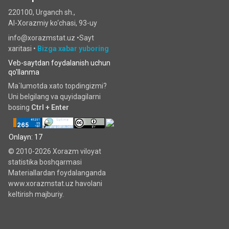
220100, Urganch sh.,
Al-Xorazmiy ko‘chаsi, 93-uy
info@xorazmstat.uz •
Sayt
xaritasi
•
Bizga xabar yuboring
Veb-saytdan foydalanish uchun
qo'llanma
Ma`lumotda xato topdingizmi?
Uni belgilang va quyidagilarni
bosing
Ctrl + Enter
Onlayn: 17
© 2010-2026 Xorazm viloyat
statistika boshqarmasi
Materiallardan foydalanganda
www.xorazmstat.uz havolani
keltirish majburiy.