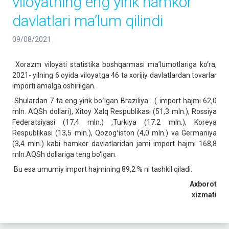
viloyatning eng yirik hamkor
davlatlari ma’lum qilindi
09/08/2021
Xorazm viloyati statistika boshqarmasi ma’lumotlariga ko‘ra,
2021- yilning 6 oyida viloyatga 46 ta xorijiy davlatlardan tovarlar
importi amalga oshirilgan.
Shulardan 7 ta eng yirik boʻlgan Braziliya ( import hajmi 62,0
mln. AQSh dollari), Xitoy Xalq Respublikasi (51,3 mln.), Rossiya
Federatsiyasi (17,4 mln.) ,Turkiya (17.2 mln.), Koreya
Respublikasi (13,5 mln.), Qozogʻiston (4,0 mln.) va Germaniya
(3,4 mln.) kabi hamkor davlatlaridan jami import hajmi 168,8
mln.AQSh dollariga teng bo‘lgan.
Bu esa umumiy import hajmining 89,2 % ni tashkil qiladi.
Axborot
xizmati