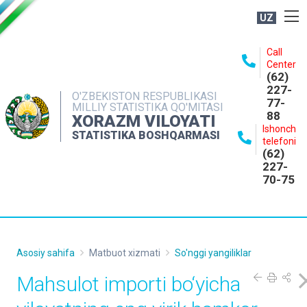
UZ
BOSHQARMA HAQIDA
Call
Center
OCHIQ MA'LUMOTLAR
(62)
227-
NASHRLAR
O'ZBEKISTON RESPUBLIKASI
77-
MILLIY STATISTIKA QO'MITASI
88
INTERAKTIV XIZMATLAR
XORAZM VILOYATI
Ishonch
STATISTIKA BOSHQARMASI
MATBUOT XIZMATI
telefoni
(62)
MUROJAATLAR
227-
70-75
KONTAKTLAR
Asosiy sahifa
Matbuot xizmati
So'nggi yangiliklar
Mahsulot importi bo‘yicha