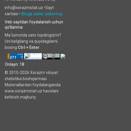
info@xorazmstat.uz •
Sayt
xaritasi
•
Bizga xabar yuboring
Veb-saytdan foydalanish uchun
qo'llanma
Ma`lumotda xato topdingizmi?
Uni belgilang va quyidagilarni
bosing
Ctrl + Enter
Onlayn: 18
© 2010-2026 Xorazm viloyat
statistika boshqarmasi
Materiallardan foydalanganda
www.xorazmstat.uz havolani
keltirish majburiy.