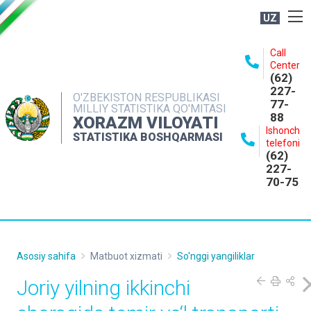
UZ
BOSHQARMA HAQIDA
Call
Center
OCHIQ MA'LUMOTLAR
(62)
227-
NASHRLAR
O'ZBEKISTON RESPUBLIKASI
77-
MILLIY STATISTIKA QO'MITASI
88
INTERAKTIV XIZMATLAR
XORAZM VILOYATI
Ishonch
STATISTIKA BOSHQARMASI
MATBUOT XIZMATI
telefoni
(62)
MUROJAATLAR
227-
70-75
KONTAKTLAR
Asosiy sahifa
Matbuot xizmati
So'nggi yangiliklar
Joriy yilning ikkinchi