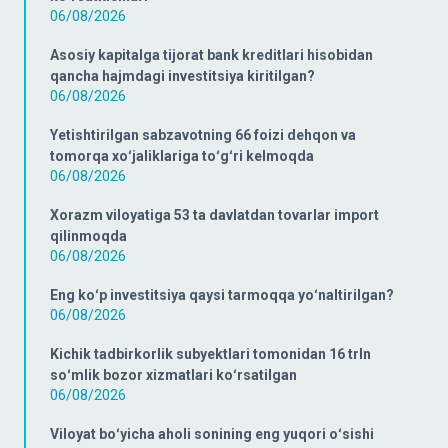
06/08/2026
Asosiy kapitalga tijorat bank kreditlari hisobidan
qancha hajmdagi investitsiya kiritilgan?
06/08/2026
Yetishtirilgan sabzavotning 66 foizi dehqon va
tomorqa xoʻjaliklariga toʻgʻri kelmoqda
06/08/2026
Xorazm viloyatiga 53 ta davlatdan tovarlar import
qilinmoqda
06/08/2026
Eng koʻp investitsiya qaysi tarmoqqa yoʻnaltirilgan?
06/08/2026
Kichik tadbirkorlik subyektlari tomonidan 16 trln
soʻmlik bozor xizmatlari koʻrsatilgan
06/08/2026
Viloyat boʻyicha aholi sonining eng yuqori oʻsishi