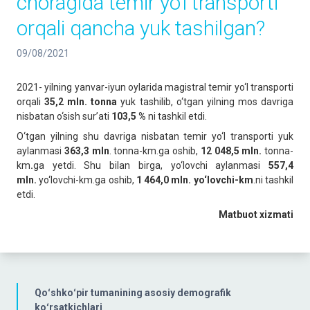
choragida temir yo‘l transporti
orqali qancha yuk tashilgan?
09/08/2021
2021- yilning yanvar-iyun oylarida magistral temir yo‘l transporti
orqali
35,2 mln. tonna
yuk tashilib, o‘tgan yilning mos davriga
nisbatan o‘sish sur’ati
103,5 %
ni tashkil etdi.
O‘tgan yilning shu davriga nisbatan temir yo‘l transporti yuk
aylanmasi
363,3 mln
. tonna-km.ga oshib,
12 048,5 mln.
tonna-
km
.
ga yetdi. Shu bilan birga, yo‘lovchi aylanmasi
557,4
mln.
yo‘lovchi-km.ga oshib,
1 464,0 mln.
yo‘lovchi-km
.ni tashkil
etdi.
Matbuot
xizmati
Qoʻshkoʻpir tumanining asosiy demografik
koʻrsatkichlari