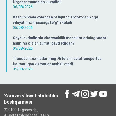
Urganch tumanida kuzatildi
06/08/2026
Respublikada ovlangan baliqning 16 foizdan koʻpi
viloyatimiz hissasiga toʻgʻri keladi
05/08/2026
Qaysi hududlarda chorvachilik mahsulotlarining yuqori
hajmi va oʻsish surʼati qayd etilgan?
05/08/2026
Transport xizmatlarining 75 foizini avtotransportda
koʻrsatilgan xizmatlar tashkil etadi
05/08/2026
Xorazm viloyat statistika
boshqarmasi
220100, Urganch sh.,
Al-Xorazmiy ko‘chаsi, 93-uy