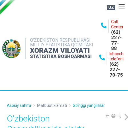
UZ
BOSHQARMA HAQIDA
Call
Center
OCHIQ MA'LUMOTLAR
(62)
227-
NASHRLAR
O'ZBEKISTON RESPUBLIKASI
77-
MILLIY STATISTIKA QO'MITASI
88
INTERAKTIV XIZMATLAR
XORAZM VILOYATI
Ishonch
STATISTIKA BOSHQARMASI
MATBUOT XIZMATI
telefoni
(62)
MUROJAATLAR
227-
70-75
KONTAKTLAR
Asosiy sahifa
Matbuot xizmati
So'nggi yangiliklar
O‘zbekiston