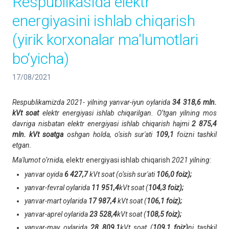
Respublikasida elektr
energiyasini ishlab chiqarish
(yirik korxonalar ma'lumotlari
bo‘yicha)
17/08/2021
Respublikamizda 2021- yilning yanvar-iyun oylarida
34 318,6 mln.
kVt soat
elektr energiyasi ishlab chiqarilgan. O‘tgan yilning mos
davriga nisbatan elektr energiyasi ishlab chiqarish hajmi
2 875,4
mln. kVt soatga
oshgan holda, o‘sish sur'ati
109,1
foizni tashkil
etgan.
Ma'lumot o‘rnida,
elektr energiyasi ishlab chiqarish
2021 yilning:
yanvar oyida
6 427,7
kVt soat (o‘sish sur'ati
106,0 foiz);
yanvar-fevral oylarida
11 951,4
kVt soat (
104,3 foiz);
yanvar-mart oylarida
17 987,4
kVt soat (
106,1 foiz);
yanvar-aprel oylarida
23 528,4
kVt soat (
108,5 foiz);
yanvar-may oylarida
28 809,1
kVt soat (
109,1 foiz)
ni tashkil