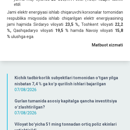
etdi.
Jami elektr energiyasi ishlab chiqaruvchi korxonalar tomonidan
respublika miqyosida ishlab chiqarilgan elektr energiyasining
jami hajmida Sirdaryo viloyati
23,5 %,
Toshkent viloyati
22,2
%,
Qashqadaryo viloyati
19,5 %
hamda Navoiy viloyati
15,8
%
ulushga ega.
Matbuot xizmati
Kichik tadbirkorlik subyektlari tomonidan oʻtgan yilga
nisbatan 7,4 % ga koʻp qurilish ishlari bajarilgan
07/08/2026
Gurlan tumanida asosiy kapitalga qancha investitsiya
oʻzlashtirilgan?
07/08/2026
Viloyat boʻyicha 51 ming tonnadan ortiq poliz ekinlari