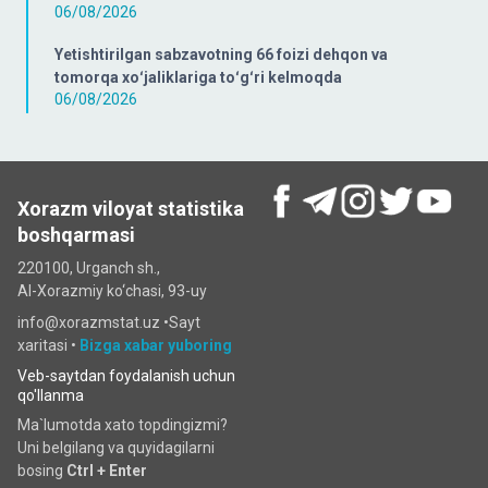
06/08/2026
Yetishtirilgan sabzavotning 66 foizi dehqon va
tomorqa xoʻjaliklariga toʻgʻri kelmoqda
06/08/2026
Xorazm viloyat statistika
boshqarmasi
220100, Urganch sh.,
Al-Xorazmiy ko‘chаsi, 93-uy
info@xorazmstat.uz •
Sayt
xaritasi
•
Bizga xabar yuboring
Veb-saytdan foydalanish uchun
qo'llanma
Ma`lumotda xato topdingizmi?
Uni belgilang va quyidagilarni
bosing
Ctrl + Enter