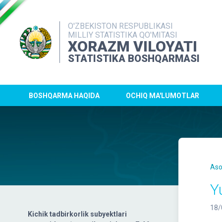
O'ZBEKISTON RESPUBLIKASI
MILLIY STATISTIKA QO'MITASI
XORAZM VILOYATI
STATISTIKA BOSHQARMASI
BOSHQARMA HAQIDA
OCHIQ MA'LUMOTLAR
Aso
Y
18/
Kichik tadbirkorlik subyektlari