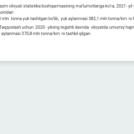
azm viloyati statistika boshqarmasining ma’lumotlariga ko‘ra, 2021- yil 
onidan
4 mln. tonna yuk tashilgan bo‘lib, yuk aylanmasi 382,1 mln.tonna/km. ni t
aqqoslash uchun: 2020- yilning tegishli davrida viloyatda umumiy hajmi
 aylanmasi 370,8 mln.tonna/km. ni tashkil qilgan.