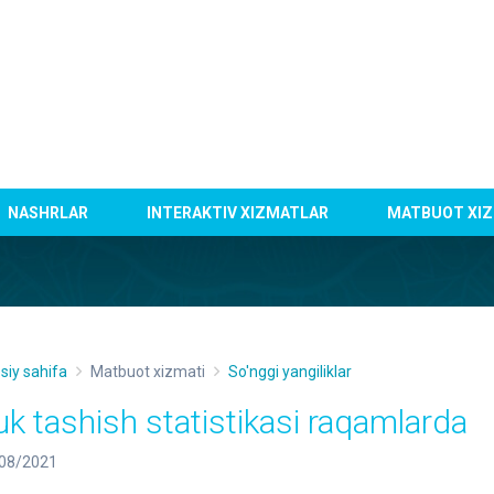
NASHRLAR
INTERAKTIV XIZMATLAR
MATBUOT XIZ
siy sahifa
Matbuot xizmati
So'nggi yangiliklar
uk tashish statistikasi raqamlarda
08/2021