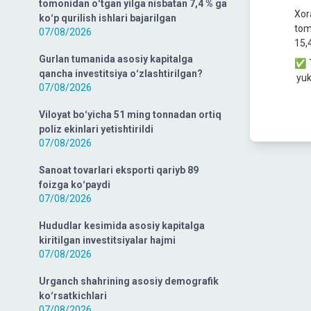
tomonidan oʻtgan yilga nisbatan 7,4 % ga
Xor
koʻp qurilish ishlari bajarilgan
tom
07/08/2026
15,
Gurlan tumanida asosiy kapitalga
✅ T
qancha investitsiya oʻzlashtirilgan?
yuk
07/08/2026
Viloyat boʻyicha 51 ming tonnadan ortiq
poliz ekinlari yetishtirildi
07/08/2026
Sanoat tovarlari eksporti qariyb 89
foizga koʻpaydi
07/08/2026
Hududlar kesimida asosiy kapitalga
kiritilgan investitsiyalar hajmi
07/08/2026
Urganch shahrining asosiy demografik
koʻrsatkichlari
07/08/2026