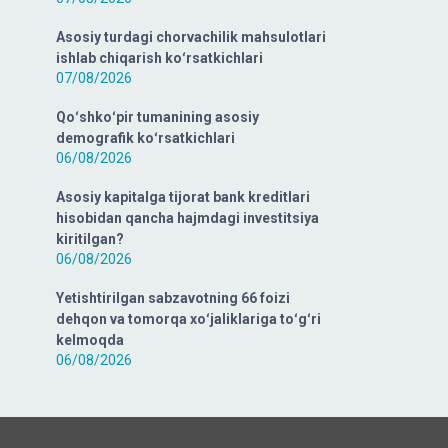
Asosiy turdagi chorvachilik mahsulotlari
ishlab chiqarish koʻrsatkichlari
07/08/2026
Qoʻshkoʻpir tumanining asosiy
demografik koʻrsatkichlari
06/08/2026
Asosiy kapitalga tijorat bank kreditlari
hisobidan qancha hajmdagi investitsiya
kiritilgan?
06/08/2026
Yetishtirilgan sabzavotning 66 foizi
dehqon va tomorqa xoʻjaliklariga toʻgʻri
kelmoqda
06/08/2026