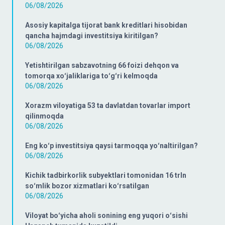
06/08/2026
Asosiy kapitalga tijorat bank kreditlari hisobidan
qancha hajmdagi investitsiya kiritilgan?
06/08/2026
Yetishtirilgan sabzavotning 66 foizi dehqon va
tomorqa xoʻjaliklariga toʻgʻri kelmoqda
06/08/2026
Xorazm viloyatiga 53 ta davlatdan tovarlar import
qilinmoqda
06/08/2026
Eng koʻp investitsiya qaysi tarmoqqa yoʻnaltirilgan?
06/08/2026
Kichik tadbirkorlik subyektlari tomonidan 16 trln
soʻmlik bozor xizmatlari koʻrsatilgan
06/08/2026
Viloyat boʻyicha aholi sonining eng yuqori oʻsishi