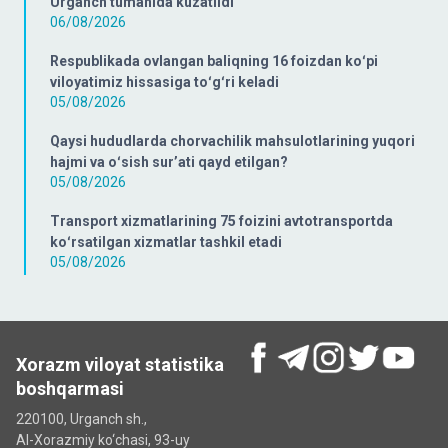
Urganch tumanida kuzatildi
06/08/2026
Respublikada ovlangan baliqning 16 foizdan koʻpi
viloyatimiz hissasiga toʻgʻri keladi
05/08/2026
Qaysi hududlarda chorvachilik mahsulotlarining yuqori
hajmi va oʻsish surʼati qayd etilgan?
05/08/2026
Transport xizmatlarining 75 foizini avtotransportda
koʻrsatilgan xizmatlar tashkil etadi
05/08/2026
Xorazm viloyat statistika
boshqarmasi
220100, Urganch sh.,
Al-Xorazmiy ko‘chаsi, 93-uy