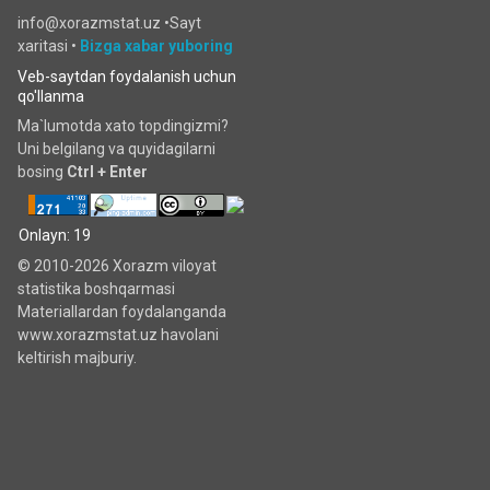
info@xorazmstat.uz •
Sayt
xaritasi
•
Bizga xabar yuboring
Veb-saytdan foydalanish uchun
qo'llanma
Ma`lumotda xato topdingizmi?
Uni belgilang va quyidagilarni
bosing
Ctrl + Enter
Onlayn: 19
© 2010-2026 Xorazm viloyat
statistika boshqarmasi
Materiallardan foydalanganda
www.xorazmstat.uz havolani
keltirish majburiy.