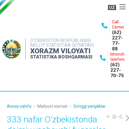
UZ
BOSHQARMA HAQIDA
Call
Center
OCHIQ MA'LUMOTLAR
(62)
227-
NASHRLAR
O'ZBEKISTON RESPUBLIKASI
77-
MILLIY STATISTIKA QO'MITASI
88
INTERAKTIV XIZMATLAR
XORAZM VILOYATI
Ishonch
STATISTIKA BOSHQARMASI
MATBUOT XIZMATI
telefoni
(62)
MUROJAATLAR
227-
70-75
KONTAKTLAR
Asosiy sahifa
Matbuot xizmati
So'nggi yangiliklar
333 nafar O‘zbekistonda