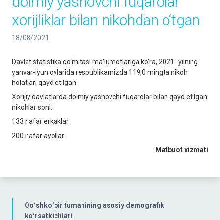
doimiy yashovchi fuqarolar
xorijliklar bilan nikohdan o‘tgan
18/08/2021
Davlat statistika qo‘mitasi ma'lumotlariga ko‘ra, 2021- yilning
yanvar-iyun oylarida respublikamizda 119,0 mingta nikoh
holatlari qayd etilgan.
Xorijiy davlatlarda doimiy yashovchi fuqarolar bilan qayd etilgan
nikohlar soni:
133 nafar erkaklar
200 nafar ayollar
Matbuot xizmati
Qoʻshkoʻpir tumanining asosiy demografik
koʻrsatkichlari