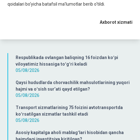
qoidalari bo‘yicha batafsil ma’lumotlar berib o‘tildi.
Axborot xizmati
Respublikada ovlangan baliqning 16 foizdan koʻpi
viloyatimiz hissasiga toʻgʻri keladi
05/08/2026
Qaysi hududlarda chorvachilik mahsulotlarining yuqori
hajmi va oʻsish surʼati qayd etilgan?
05/08/2026
Transport xizmatlarining 75 foizini avtotransportda
koʻrsatilgan xizmatlar tashkil etadi
05/08/2026
Asosiy kapitalga aholi mablagʻlari hisobidan qancha
hajmdagi investitsiya kiritilgan?