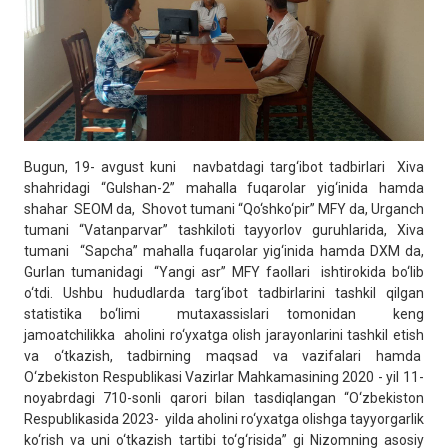
Bugun, 19- avgust kuni navbatdagi targ‘ibot tadbirlari Xiva
shahridagi “Gulshan-2” mahalla fuqarolar yig‘inida hamda
shahar SEOM da, Shovot tumani “Qo‘shko‘pir” MFY da, Urganch
tumani “Vatanparvar” tashkiloti tayyorlov guruhlarida, Xiva
tumani “Sapcha” mahalla fuqarolar yig‘inida hamda DXM da,
Gurlan tumanidagi “Yangi asr” MFY faollari ishtirokida bo‘lib
o‘tdi. Ushbu hududlarda targ‘ibot tadbirlarini tashkil qilgan
statistika bo‘limi mutaxassislari tomonidan keng
jamoatchilikka aholini ro‘yxatga olish jarayonlarini tashkil etish
va o‘tkazish, tadbirning maqsad va vazifalari hamda
O‘zbekiston Respublikasi Vazirlar Mahkamasining 2020 - yil 11-
noyabrdagi 710-sonli qarori bilan tasdiqlangan “O‘zbekiston
Respublikasida 2023- yilda aholini ro‘yxatga olishga tayyorgarlik
ko‘rish va uni o‘tkazish tartibi to‘g‘risida” gi Nizomning asosiy