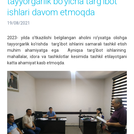
tayyorgarlik bo'yicha targ‘ibot
ishlari davom etmoqda
19/08/2021
2023- yilda o‘tkazilishi belgilangan aholini ro‘yxatga olishga
tayyorgarlik ko‘rishda targ‘ibot ishlarini samarali tashkil etish
muhim ahamiyatga ega. Ayniqsa targ‘ibot ishlarining
mahallalar, idora va tashkilotlar kesimida tashkil etilayotgani
katta ahamiyat kasb etmoqda.