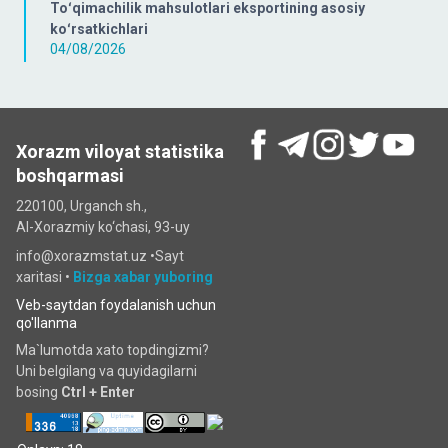
Toʻqimachilik mahsulotlari eksportining asosiy
koʻrsatkichlari
04/08/2026
Xorazm viloyat statistika
boshqarmasi
220100, Urganch sh.,
Al-Xorazmiy ko‘chаsi, 93-uy
info@xorazmstat.uz •
Sayt
xaritasi
•
Bizga xabar yuboring
Veb-saytdan foydalanish uchun
qo'llanma
Ma`lumotda xato topdingizmi?
Uni belgilang va quyidagilarni
bosing
Ctrl + Enter