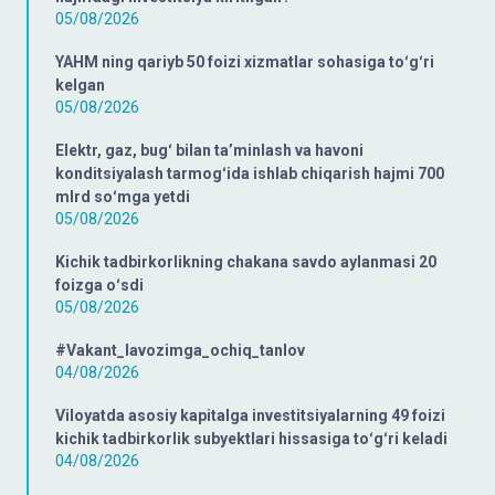
05/08/2026
YAHM ning qariyb 50 foizi xizmatlar sohasiga toʻgʻri
kelgan
05/08/2026
Elektr, gaz, bugʻ bilan taʼminlash va havoni
konditsiyalash tarmogʻida ishlab chiqarish hajmi 700
mlrd soʻmga yetdi
05/08/2026
Kichik tadbirkorlikning chakana savdo aylanmasi 20
foizga oʻsdi
05/08/2026
#Vakant_lavozimga_ochiq_tanlov
04/08/2026
Viloyatda asosiy kapitalga investitsiyalarning 49 foizi
kichik tadbirkorlik subyektlari hissasiga toʻgʻri keladi
04/08/2026