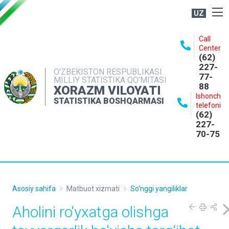
UZ
BOSHQARMA HAQIDA
Call
Center
OCHIQ MA'LUMOTLAR
(62)
227-
NASHRLAR
O'ZBEKISTON RESPUBLIKASI
77-
MILLIY STATISTIKA QO'MITASI
88
INTERAKTIV XIZMATLAR
XORAZM VILOYATI
Ishonch
STATISTIKA BOSHQARMASI
MATBUOT XIZMATI
telefoni
(62)
MUROJAATLAR
227-
70-75
KONTAKTLAR
Asosiy sahifa
Matbuot xizmati
So'nggi yangiliklar
Aholini ro‘yxatga olishga