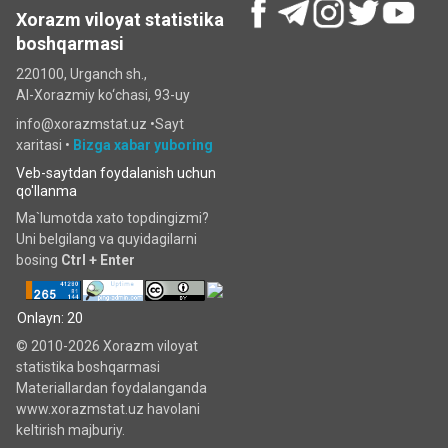
Xorazm viloyat statistika
boshqarmasi
220100, Urganch sh.,
Al-Xorazmiy ko‘chаsi, 93-uy
info@xorazmstat.uz •
Sayt
xaritasi
•
Bizga xabar yuboring
Veb-saytdan foydalanish uchun
qo'llanma
Ma`lumotda xato topdingizmi?
Uni belgilang va quyidagilarni
bosing
Ctrl + Enter
Onlayn: 20
© 2010-2026 Xorazm viloyat
statistika boshqarmasi
Materiallardan foydalanganda
www.xorazmstat.uz havolani
keltirish majburiy.