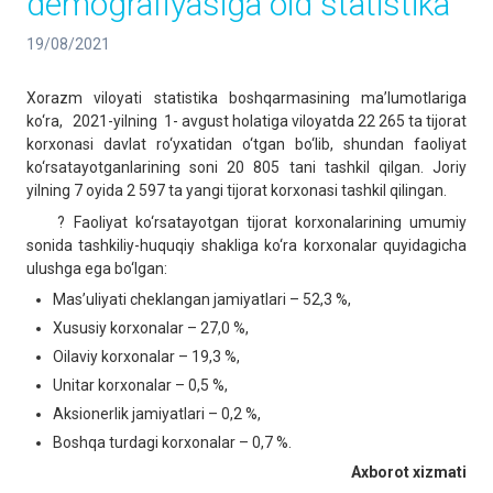
demografiyasiga oid statistika
19/08/2021
Xorazm viloyati statistika boshqarmasining ma’lumotlariga
ko‘ra, 2021-yilning 1- avgust holatiga viloyatda 22 265 ta tijorat
korxonasi davlat ro‘yxatidan o‘tgan bo‘lib, shundan faoliyat
ko‘rsatayotganlarining soni 20 805 tani tashkil qilgan. Joriy
yilning 7 oyida 2 597 ta yangi tijorat korxonasi tashkil qilingan.
? Faoliyat ko‘rsatayotgan tijorat korxonalarining umumiy
sonida tashkiliy-huquqiy shakliga ko‘ra korxonalar quyidagicha
ulushga ega bo‘lgan:
Mas’uliyati cheklangan jamiyatlari – 52,3 %,
Xususiy korxonalar – 27,0 %,
Oilaviy korxonalar – 19,3 %,
Unitar korxonalar – 0,5 %,
Aksionerlik jamiyatlari – 0,2 %,
Boshqa turdagi korxonalar – 0,7 %.
Axborot xizmati