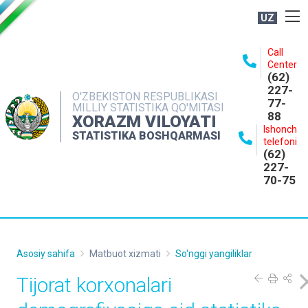
UZ
BOSHQARMA HAQIDA
Call
Center
OCHIQ MA'LUMOTLAR
(62)
227-
NASHRLAR
O'ZBEKISTON RESPUBLIKASI
77-
MILLIY STATISTIKA QO'MITASI
88
INTERAKTIV XIZMATLAR
XORAZM VILOYATI
Ishonch
STATISTIKA BOSHQARMASI
MATBUOT XIZMATI
telefoni
(62)
MUROJAATLAR
227-
70-75
KONTAKTLAR
Asosiy sahifa
Matbuot xizmati
So'nggi yangiliklar
Tijorat korxonalari