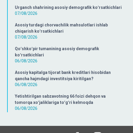
Urganch shahrining asosiy demografik koʻrsatkichlari
07/08/2026
Asosiy turdagi chorvachilik mahsulotlari ishlab
chiqarish koʻrsatkichlari
07/08/2026
Qoʻshkoʻpir tumanining asosiy demografik
koʻrsatkichlari
06/08/2026
Asosiy kapitalga tijorat bank kreditlari hisobidan
qancha hajmdagi investitsiya kiritilgan?
06/08/2026
Yetishtirilgan sabzavotning 66 foizi dehqon va
tomorqa xoʻjaliklariga toʻgʻri kelmoqda
06/08/2026