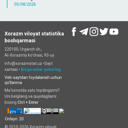
05/08/2026
Xorazm viloyat statistika
boshqarmasi
220100, Urganch sh.,
Al-Xorazmiy ko‘chаsi, 93-uy
info@xorazmstat.uz •
Sayt
xaritasi
•
Bizga xabar yuboring
Veb-saytdan foydalanish uchun
qo'llanma
Ma`lumotda xato topdingizmi?
Uni belgilang va quyidagilarni
bosing
Ctrl + Enter
Onlayn: 20
© 2010-2026 Xorazm viloyat