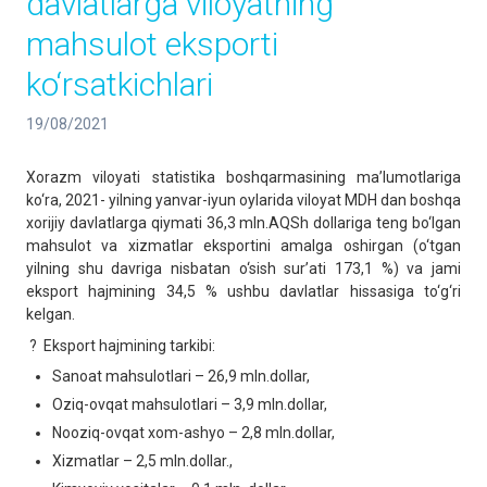
davlatlarga viloyatning
mahsulot eksporti
ko‘rsatkichlari
19/08/2021
Xorazm viloyati statistika boshqarmasining ma’lumotlariga
ko‘ra, 2021- yilning yanvar-iyun oylarida viloyat MDH dan boshqa
xorijiy davlatlarga qiymati 36,3 mln.AQSh dollariga teng bo‘lgan
mahsulot va xizmatlar eksportini amalga oshirgan (o‘tgan
yilning shu davriga nisbatan o‘sish sur’ati 173,1 %) va jami
eksport hajmining 34,5 % ushbu davlatlar hissasiga to‘g‘ri
kelgan.
? Eksport hajmining tarkibi:
Sanoat mahsulotlari – 26,9 mln.dollar,
Oziq-ovqat mahsulotlari – 3,9 mln.dollar,
Nooziq-ovqat xom-ashyo – 2,8 mln.dollar,
Xizmatlar – 2,5 mln.dollar.,