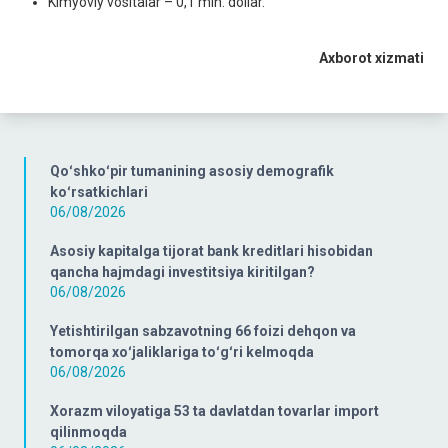
Kimyoviy vositalar – 0,1 mln. dollar.
Axborot xizmati
Qoʻshkoʻpir tumanining asosiy demografik
koʻrsatkichlari
06/08/2026
Asosiy kapitalga tijorat bank kreditlari hisobidan
qancha hajmdagi investitsiya kiritilgan?
06/08/2026
Yetishtirilgan sabzavotning 66 foizi dehqon va
tomorqa xoʻjaliklariga toʻgʻri kelmoqda
06/08/2026
Xorazm viloyatiga 53 ta davlatdan tovarlar import
qilinmoqda