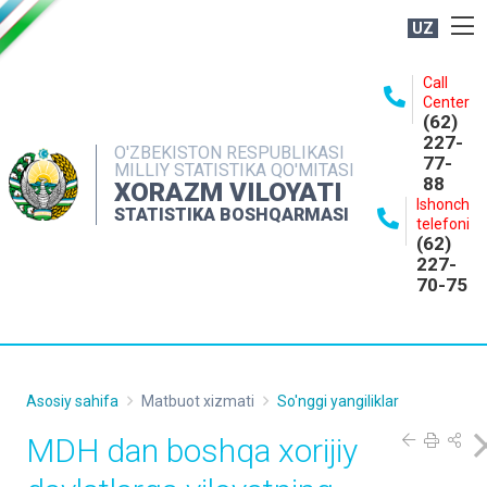
UZ
BOSHQARMA HAQIDA
Call
Center
OCHIQ MA'LUMOTLAR
(62)
227-
NASHRLAR
O'ZBEKISTON RESPUBLIKASI
77-
MILLIY STATISTIKA QO'MITASI
88
INTERAKTIV XIZMATLAR
XORAZM VILOYATI
Ishonch
STATISTIKA BOSHQARMASI
MATBUOT XIZMATI
telefoni
(62)
MUROJAATLAR
227-
70-75
KONTAKTLAR
Asosiy sahifa
Matbuot xizmati
So'nggi yangiliklar
MDH dan boshqa xorijiy