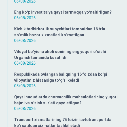
06/08/2026
Eng koʻp investitsiya qaysi tarmoqqa yoʻnaltirilgan?
06/08/2026
Kichik tadbirkorlik subyektlari tomonidan 16 trln
soʻmlik bozor xizmatlari koʻrsatilgan
06/08/2026
Viloyat boʻyicha aholi sonining eng yuqori oʻsishi
Urganch tumanida kuzatildi
06/08/2026
Respublikada ovlangan baliqning 16 foizdan koʻpi
viloyatimiz hissasiga toʻgʻri keladi
05/08/2026
Qaysi hududlarda chorvachilik mahsulotlarining yuqori
hajmi va oʻsish surʼati qayd etilgan?
05/08/2026
Transport xizmatlarining 75 foizini avtotransportda
koʻrsatilgan xizmatlar tashkil etadi