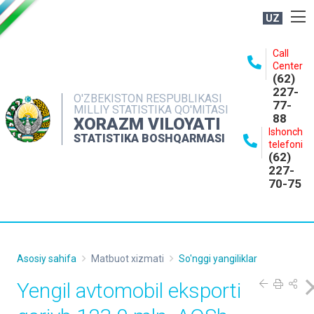
UZ
BOSHQARMA HAQIDA
Call
Center
OCHIQ MA'LUMOTLAR
(62)
227-
NASHRLAR
O'ZBEKISTON RESPUBLIKASI
77-
MILLIY STATISTIKA QO'MITASI
88
INTERAKTIV XIZMATLAR
XORAZM VILOYATI
Ishonch
STATISTIKA BOSHQARMASI
MATBUOT XIZMATI
telefoni
(62)
MUROJAATLAR
227-
70-75
KONTAKTLAR
Asosiy sahifa
Matbuot xizmati
So'nggi yangiliklar
Yengil avtomobil eksporti