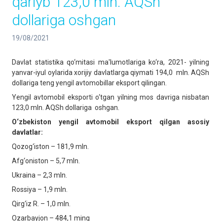
qariyb 123,0 mln. AQSh
dollariga oshgan
19/08/2021
Davlat statistika qo‘mitasi ma'lumotlariga ko‘ra, 2021- yilning
yanvar-iyul oylarida xorijiy davlatlarga qiymati 194,0 mln. AQSh
dollariga teng yengil avtomobillar eksport qilingan.
Yengil avtomobil eksporti o‘tgan yilning mos davriga nisbatan
123,0 mln. AQSh dollariga oshgan.
O‘zbekiston yengil avtomobil eksport qilgan asosiy
davlatlar:
Qozog‘iston – 181,9 mln.
Afg‘oniston – 5,7 mln.
Ukraina – 2,3 mln.
Rossiya – 1,9 mln.
Qirg‘iz R. – 1,0 mln.
Ozarbayjon – 484,1 ming