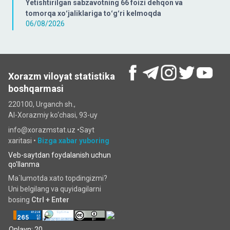
Yetishtirilgan sabzavotning 66 foizi dehqon va
tomorqa xoʻjaliklariga toʻgʻri kelmoqda
06/08/2026
Xorazm viloyat statistika
boshqarmasi
220100, Urganch sh.,
Al-Xorazmiy ko‘chаsi, 93-uy
info@xorazmstat.uz •
Sayt
xaritasi
•
Bizga xabar yuboring
Veb-saytdan foydalanish uchun
qo'llanma
Ma`lumotda xato topdingizmi?
Uni belgilang va quyidagilarni
bosing
Ctrl + Enter
Onlayn: 20