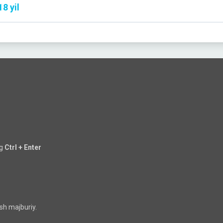
8 yil
ng
Ctrl + Enter
sh majburiy.