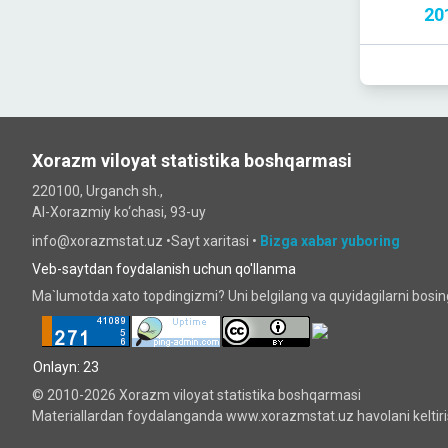
201
Xorazm viloyat statistika boshqarmasi
220100, Urganch sh.,
Al-Xorazmiy ko‘chаsi, 93-uy
info@xorazmstat.uz •
Sayt xaritasi
•
Bizga xabar yuboring
Veb-saytdan foydalanish uchun qo'llanma
Ma`lumotda xato topdingizmi? Uni belgilang va quyidagilarni bosi
Onlayn: 23
© 2010-2026 Xorazm viloyat statistika boshqarmasi
Materiallardan foydalanganda www.xorazmstat.uz havolani keltiri