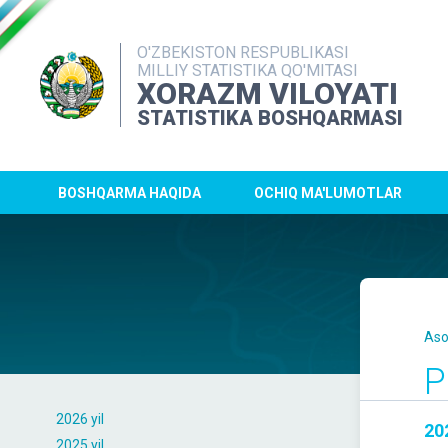
O'ZBEKISTON RESPUBLIKASI
MILLIY STATISTIKA QO'MITASI
XORAZM VILOYATI
STATISTIKA BOSHQARMASI
BOSHQARMA HAQIDA
OCHIQ MA'LUMOTLAR
Aso
P
2026 yil
202
2025 yil