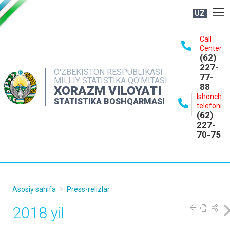
UZ
BOSHQARMA HAQIDA
Call
Center
OCHIQ MA'LUMOTLAR
(62)
227-
NASHRLAR
O'ZBEKISTON RESPUBLIKASI
77-
MILLIY STATISTIKA QO'MITASI
88
INTERAKTIV XIZMATLAR
XORAZM VILOYATI
Ishonch
STATISTIKA BOSHQARMASI
MATBUOT XIZMATI
telefoni
(62)
MUROJAATLAR
227-
70-75
KONTAKTLAR
Asosiy sahifa
Press-relizlar
2018 yil