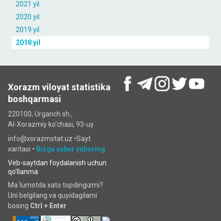
2021 yil
2020 yil
2019 yil
2018 yil
Xorazm viloyat statistika
boshqarmasi
220100, Urganch sh.,
Al-Xorazmiy ko‘chаsi, 93-uy
info@xorazmstat.uz •
Sayt
xaritasi
•
Bizga xabar yuboring
Veb-saytdan foydalanish uchun
qo'llanma
Ma`lumotda xato topdingizmi?
Uni belgilang va quyidagilarni
bosing
Ctrl + Enter