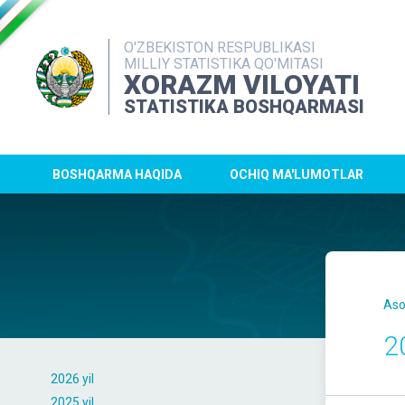
O'ZBEKISTON RESPUBLIKASI
MILLIY STATISTIKA QO'MITASI
XORAZM VILOYATI
STATISTIKA BOSHQARMASI
BOSHQARMA HAQIDA
OCHIQ MA'LUMOTLAR
Aso
2
2026 yil
2025 yil