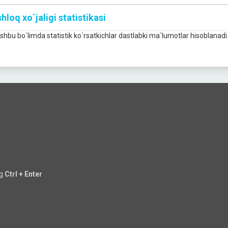
hloq xo`jaligi statistikasi
Ushbu bo`limda statistik ko`rsatkichlar dastlabki ma`lumotlar hisoblanadi
ng
Ctrl + Enter