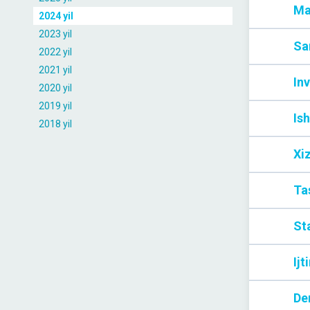
Ma
2024 yil
2023 yil
Sa
2022 yil
2021 yil
Inv
2020 yil
2019 yil
Ish
2018 yil
Xi
Tas
Sta
Ijt
De