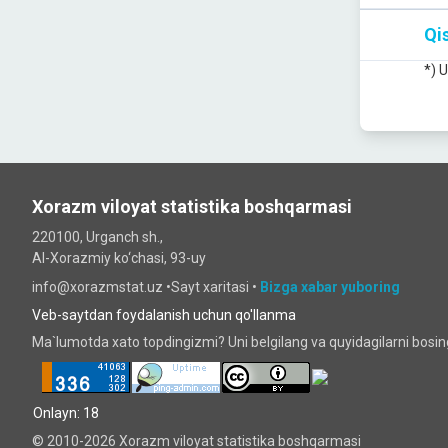
Qis
*) 
Xorazm viloyat statistika boshqarmasi
220100, Urganch sh.,
Al-Xorazmiy ko‘chаsi, 93-uy
info@xorazmstat.uz •
Sayt xaritasi
•
Bizga xabar yuboring
Veb-saytdan foydalanish uchun qo'llanma
Ma`lumotda xato topdingizmi? Uni belgilang va quyidagilarni bosi
Onlayn: 18
© 2010-2026 Xorazm viloyat statistika boshqarmasi