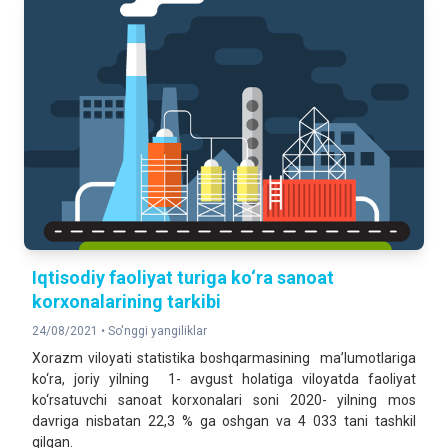
Iqtisodiy faoliyat turiga ko‘ra sanoat
korxonalarining tarkibi
24/08/2021 •
So'nggi yangiliklar
Xorazm viloyati statistika boshqarmasining ma’lumotlariga
ko‘ra, joriy yilning 1- avgust holatiga viloyatda faoliyat
ko‘rsatuvchi sanoat korxonalari soni 2020- yilning mos
davriga nisbatan 22,3 % ga oshgan va 4 033 tani tashkil
qilgan.