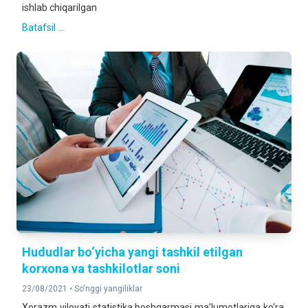
ishlab chiqarilgan
Batafsil ...
Hududlar bo‘yicha yangi tashkil etilgan
korxona va tashkilotlar soni
23/08/2021 •
So'nggi yangiliklar
Xorazm viloyati statistika boshqarmasi ma’lumotlariga ko‘ra,