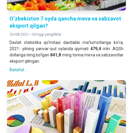
O‘zbekiston 7 oyda qancha meva va sabzavot
eksport qilgan?
20/08/2021 •
So'nggi yangiliklar
Davlat statistika qo‘mitasi dastlabki ma'lumotlariga ko‘ra,
2021- yilning yanvar-iyul oylarida qiymati
479,4
mln. AQSh
dollariga teng bo‘lgan
841,8
ming tonna meva va sabzavotlar
eksport qilingan.
Batafsil ...