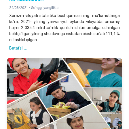
24/08/2021 •
So'nggi yangiliklar
Xorazm viloyati statistika boshqarmasining ma’lumotlariga
ko‘ra, 2021- yilning yanvar-iyul oylarida viloyatda umumiy
hajmi 2 035,4 mlrd.so‘mlik qurilish ishlari amalga oshirilgan
bo‘lib,o‘tgan yilning shu davriga nisbatan o‘sish sur’ati 111,1 %
ni tashkil qilgan.
Batafsil ...