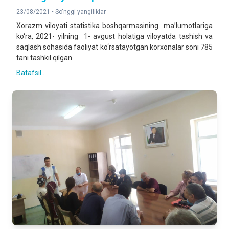
23/08/2021 •
So'nggi yangiliklar
Xorazm viloyati statistika boshqarmasining ma’lumotlariga
ko‘ra, 2021- yilning 1- avgust holatiga viloyatda tashish va
saqlash sohasida faoliyat ko‘rsatayotgan korxonalar soni 785
tani tashkil qilgan.
Batafsil ...