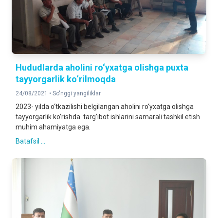
Hududlarda aholini ro‘yxatga olishga puxta
tayyorgarlik ko‘rilmoqda
24/08/2021 •
So'nggi yangiliklar
2023- yilda o‘tkazilishi belgilangan aholini ro‘yxatga olishga
tayyorgarlik ko‘rishda targ‘ibot ishlarini samarali tashkil etish
muhim ahamiyatga ega.
Batafsil ...