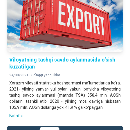
Viloyatning tashqi savdo aylanmasida o‘sish
kuzatilgan
24/08/2021 •
So'nggi yangiliklar
Xorazm viloyati statistika boshqarmasi ma’lumotlariga ko‘ra,
2021- yilning yanvar-iyul oylari yakuni boʻyicha viloyatning
tashqi savdo aylanmasi (matnda TSA) 358,4 mln. AQSh
dollarini tashkil etib, 2020 - yilning mos davriga nisbatan
105,9 mln. AQSh dollariga yoki 41,9 % ga koʻpaygan.
Batafsil ...