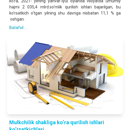
ko‘ra, 2021- yilning yanvar-iyul oylarida viloyatda umumiy
hajmi 2 035,4 mlrd.so‘mlik qurilish ishlari bajarilgan, bu
ko‘rsatkich o‘tgan yilning shu davriga nisbatan 11,1 % ga
oshgan.
Batafsil ...
Mulkchilik shakliga ko‘ra qurilish ishlari
ko‘rsatkichlari