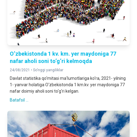
O‘zbekistonda 1 kv. km. yer maydoniga 77
nafar aholi soni to‘g‘ri kelmoqda
24/08/2021 •
So'nggi yangiliklar
Davlat statistika qo‘mitasi ma'lumotlariga ko‘ra, 2021- yilning
1- yanvar holatiga O‘zbekistonda 1 km.kv. yer maydoniga 77
nafar doimiy aholi soni to‘g‘ri kelgan.
Batafsil ...