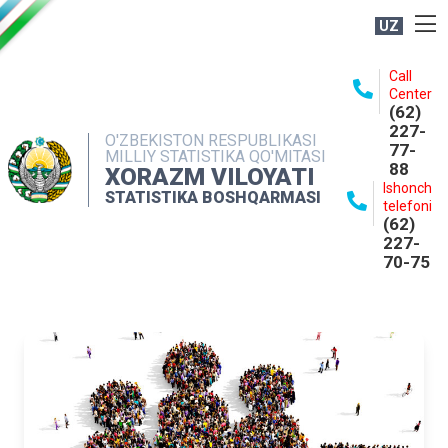
UZ
BOSHQARMA HAQIDA
Call
Center
OCHIQ MA'LUMOTLAR
(62)
227-
NASHRLAR
O'ZBEKISTON RESPUBLIKASI
77-
MILLIY STATISTIKA QO'MITASI
88
INTERAKTIV XIZMATLAR
XORAZM VILOYATI
Ishonch
STATISTIKA BOSHQARMASI
MATBUOT XIZMATI
telefoni
(62)
MUROJAATLAR
227-
70-75
KONTAKTLAR