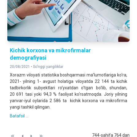
Kichik korxona va mikrofirmalar
demografiyasi
20/08/2021 •
So'nggi yangiliklar
Xorazm viloyati statistika boshqarmasi ma’lumotlariga ko‘ra,
2021- yilning 1- avgust holatiga viloyatda 22 144 ta kichik
tadbirkorlik subyektlari ro‘yxatdan o‘tgan bo‘lib, shundan,
20 691 tasi yoki 94,3 % faoliyat ko‘rsatmoqda. Joriy yilning
yanvar-iyul oylarida 2 586 ta kichik korxona va mikrofirma
yangi tashkil qilingan.
Batafsil ...
744-sahifa 764 dan