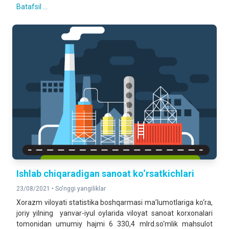
Batafsil ...
Ishlab chiqaradigan sanoat ko‘rsatkichlari
23/08/2021 •
So'nggi yangiliklar
Xorazm viloyati statistika boshqarmasi ma’lumotlariga ko‘ra,
joriy yilning yanvar-iyul oylarida viloyat sanoat korxonalari
tomonidan umumiy hajmi 6 330,4 mlrd.so‘mlik mahsulot