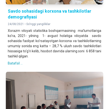
Savdo sohasidagi korxona va tashkilotlar
demografiyasi
24/08/2021 •
So'nggi yangiliklar
Xorazm viloyati statistika boshqarmasining ma’lumotlariga
ko‘ra, 2021- yilning 1- avgust holatiga viloyatda savdo
sohasida faoliyat ko‘rsatayotgan korxona va tashkilotlarning
umumiy sonida eng katta – 28,7 % ulush savdo tashkilotlari
hissasiga to‘g‘ri kelib, hisobot davrida ularning soni 6 858 tani
tashkil qilgan.
Batafsil ...