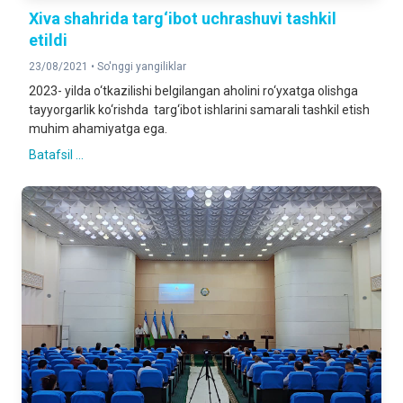
Xiva shahrida targ‘ibot uchrashuvi tashkil
etildi
23/08/2021 •
So'nggi yangiliklar
2023- yilda o‘tkazilishi belgilangan aholini ro‘yxatga olishga
tayyorgarlik ko‘rishda targ‘ibot ishlarini samarali tashkil etish
muhim ahamiyatga ega.
Batafsil ...