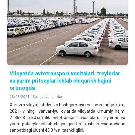
Viloyatda avtotransport vositalari, treylerlar
va yarim pritseplar ishlab chiqarish hajmi
ortmoqda
23/08/2021 •
So'nggi yangiliklar
Xorazm viloyati statistika boshqarmasi ma’lumotlariga ko‘ra,
2021- yilning yanvar-iyul oylarida viloyatda umumiy hajmi
2 868,8 mlrd.so‘mlik avtotransport vositalari, treylerlar va
yarim pritseplar ishlab chiqarilgan bo‘lib, ishlab chiqaradigan
sanoatidagi ulushi 45,3 % ni tashkil qildi.