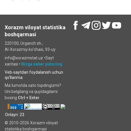
Xorazm viloyat statistika
boshqarmasi
220100, Urganch sh.,
Al-Xorazmiy ko‘chаsi, 93-uy
info@xorazmstat.uz •
Sayt
xaritasi
•
Bizga xabar yuboring
Veb-saytdan foydalanish uchun
qo'llanma
Ma`lumotda xato topdingizmi?
Uni belgilang va quyidagilarni
bosing
Ctrl + Enter
Onlayn: 23
© 2010-2026 Xorazm viloyat
statistika boshqarmasi