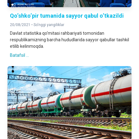
Qo‘shko‘pir tumanida sayyor qabul o‘tkazildi
20/08/2021 •
So'nggi yangiliklar
Davlat statistika qo‘mitasi rahbariyati tomonidan
respublikamizning barcha hududlarida sayyor qabullar tashkil
etilib kelinmoqda.
Batafsil ...