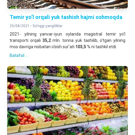
Temir yo’l orqali yuk tashish hajmi oshmoqda
20/08/2021 •
So'nggi yangiliklar
2021- yilning yanvar-iyun oylarida magistral temir yo‘l
transporti orqali
35,2
mln. tonna yuk tashilib, o‘tgan yilning
mos davriga nisbatan o‘sish sur’ati
103,5
% ni tashkil etdi.
Batafsil ...