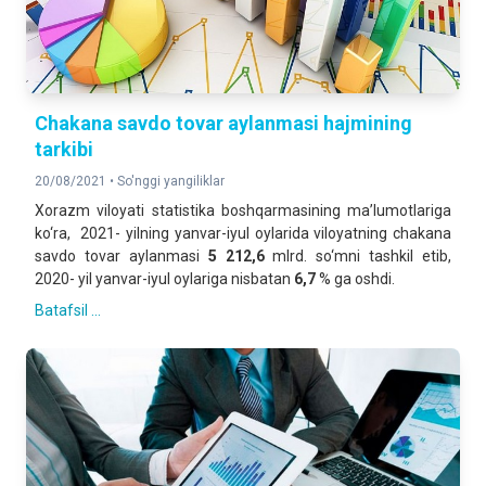
Chakana savdo tovar aylanmasi hajmining
tarkibi
20/08/2021 •
So'nggi yangiliklar
Xorazm viloyati statistika boshqarmasining ma’lumotlariga
ko‘ra, 2021- yilning yanvar-iyul oylarida viloyatning chakana
savdo tovar aylanmasi
5 212,6
mlrd. so‘mni tashkil etib,
2020- yil yanvar-iyul oylariga nisbatan
6,7
% ga oshdi.
Batafsil ...