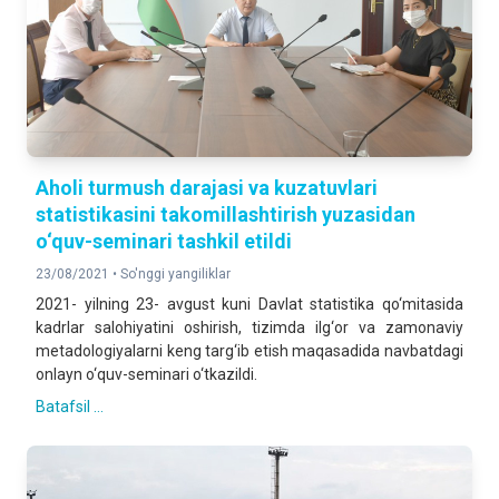
Aholi turmush darajasi va kuzatuvlari
statistikasini takomillashtirish yuzasidan
o‘quv-seminari tashkil etildi
23/08/2021 •
So'nggi yangiliklar
2021- yilning 23- avgust kuni Davlat statistika qo‘mitasida
kadrlar salohiyatini oshirish, tizimda ilg‘or va zamonaviy
metadologiyalarni keng targ‘ib etish maqasadida navbatdagi
onlayn o‘quv-seminari o‘tkazildi.
Batafsil ...