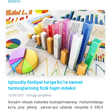
Batafsil ...
Iqtisodiy faoliyat turiga ko‘ra sanoat
tarmoqlarining fizik hajm indeksi
10/09/2021 •
So'nggi yangiliklar
Xorazm viloyati statistika boshqarmasining ma’lumotlariga
ko‘ra, joriy yilning yanvar-iyul oylarida viloyatda 6 330,4