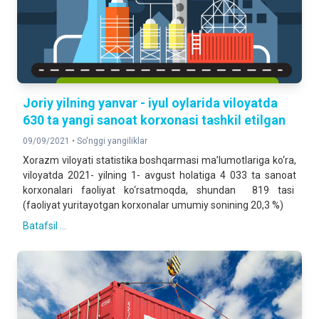
Joriy yilning yanvar - iyul oylarida viloyatda
630 ta yangi sanoat korxonasi tashkil etilgan
09/09/2021 •
So'nggi yangiliklar
Xorazm viloyati statistika boshqarmasi ma’lumotlariga ko‘ra,
viloyatda 2021- yilning 1- avgust holatiga 4 033 ta sanoat
korxonalari faoliyat ko‘rsatmoqda, shundan 819 tasi
(faoliyat yuritayotgan korxonalar umumiy sonining 20,3 %)
Batafsil ...