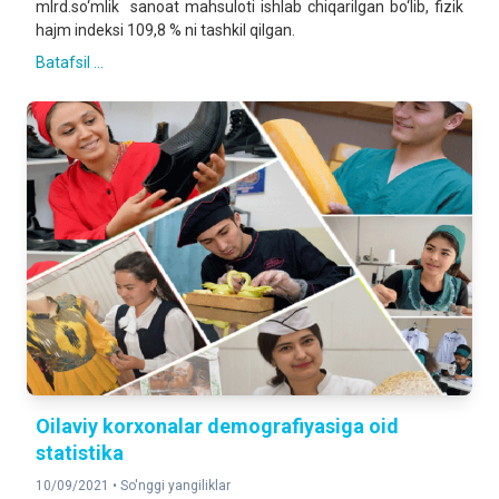
mlrd.so‘mlik sanoat mahsuloti ishlab chiqarilgan bo‘lib, fizik
hajm indeksi 109,8 % ni tashkil qilgan.
Batafsil ...
Oilaviy korxonalar demografiyasiga oid
statistika
10/09/2021 •
So'nggi yangiliklar