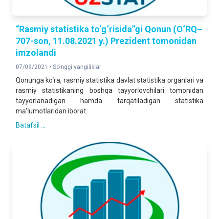
“Rasmiy statistika to‘g‘risida”gi Qonun (O‘RQ–
707-son, 11.08.2021 y.) Prezident tomonidan
imzolandi
07/09/2021 •
So'nggi yangiliklar
Qonunga ko‘ra, rasmiy statistika davlat statistika organlari va
rasmiy statistikaning boshqa tayyorlovchilari tomonidan
tayyorlanadigan hamda tarqatiladigan statistika
ma’lumotlaridan iborat.
Batafsil ...