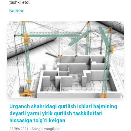
tashkil etdi.
Batafsil ...
Urganch shahridagi qurilish ishlari hajmining
deyarli yarmi yirik qurilish tashkilotlari
hissasiga to‘g‘ri kelgan
08/09/2021 •
So'nggi yangiliklar