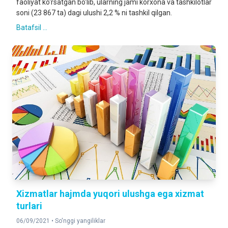
faoliyat ko‘rsatgan bo‘lib, ularning jami korxona va tashkilotlar
soni (23 867 ta) dagi ulushi 2,2 % ni tashkil qilgan.
Batafsil ...
Xizmatlar hajmda yuqori ulushga ega xizmat
turlari
06/09/2021 •
So'nggi yangiliklar