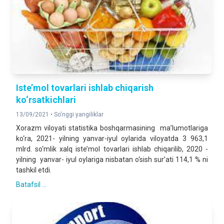
Iste’mol tovarlari ishlab chiqarish
ko‘rsatkichlari
13/09/2021 •
So'nggi yangiliklar
Xorazm viloyati statistika boshqarmasining ma’lumotlariga
ko‘ra, 2021- yilning yanvar-iyul oylarida viloyatda 3 963,1
mlrd. so‘mlik xalq iste’mol tovarlari ishlab chiqarilib, 2020 -
yilning yanvar- iyul oylariga nisbatan o‘sish sur’ati 114,1 % ni
tashkil etdi.
Batafsil ...