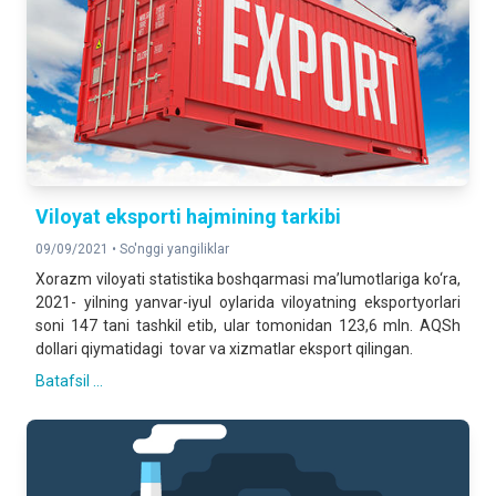
Viloyat eksporti hajmining tarkibi
09/09/2021 •
So'nggi yangiliklar
Xorazm viloyati statistika boshqarmasi ma’lumotlariga ko‘ra,
2021- yilning yanvar-iyul oylarida viloyatning eksportyorlari
soni 147 tani tashkil etib, ular tomonidan 123,6 mln. AQSh
dollari qiymatidagi tovar va xizmatlar eksport qilingan.
Batafsil ...