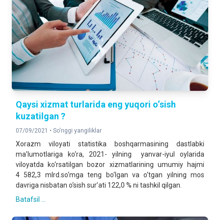
Qaysi xizmat turlarida eng yuqori o‘sish
kuzatilgan ?
07/09/2021 •
So'nggi yangiliklar
Xorazm viloyati statistika boshqarmasining dastlabki
ma’lumotlariga ko‘ra, 2021- yilning yanvar-iyul oylarida
viloyatda ko‘rsatilgan bozor xizmatlarining umumiy hajmi
4 582,3 mlrd.so‘mga teng bo‘lgan va o‘tgan yilning mos
davriga nisbatan o‘sish sur’ati 122,0 % ni tashkil qilgan.
Batafsil ...