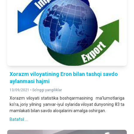
Xorazm viloyatining Eron bilan tashqi savdo
aylanmasi hajmi
13/09/2021 •
So'nggi yangiliklar
Xorazm viloyati statistika boshqarmasining ma’lumotlariga
ko‘ra, joriy yilning yanvar-iyul oylarida viloyat dunyoning 83 ta
mamlakati bilan savdo aloqalarini amalga oshirgan.
Batafsil ...