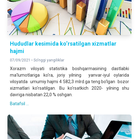
Hududlar kesimida ko‘rsatilgan xizmatlar
hajmi
07/09/2021 •
So'nggi yangiliklar
Xorazm viloyati statistika boshqarmasining dastlabki
ma’lumotlariga ko‘ra, joriy yilning yanvar-iyul oylarida
viloyatda umumiy hajmi 4 582,3 mlrd.ga teng bo‘lgan bozor
xizmatlari ko‘rsatilgan. Bu ko‘rsatkich 2020- yilning shu
davriga nisbatan 22,0 % oshgan.
Batafsil ...