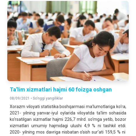
Ta’lim xizmatlari hajmi 60 foizga oshgan
08/09/2021 •
So'nggi yangiliklar
Xorazm viloyati statistika boshqarmasi ma’lumotlariga ko‘ra,
2021- yilning yanvar-iyul oylarida viloyatda ta’lim sohasida
ko‘rsatilgan xizmatlar hajmi 226,7 mlrd. so‘mga yetib, bozor
xizmatlari umumiy hajmidagi ulushi 4,9 % ni tashkil etdi.
2020- yilning mos davriga nisbatan o‘sish sur’ati 159,5 % ni