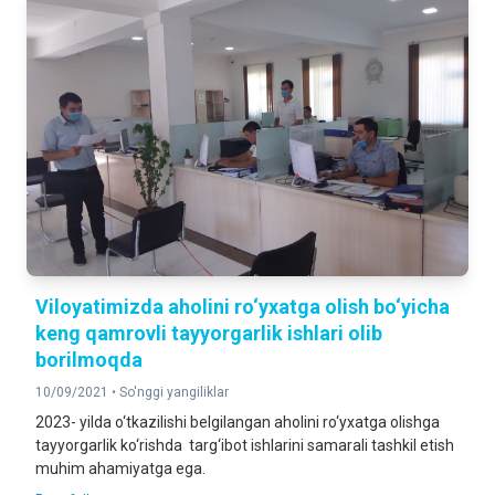
Viloyatimizda aholini ro‘yxatga olish bo‘yicha
keng qamrovli tayyorgarlik ishlari olib
borilmoqda
10/09/2021 •
So'nggi yangiliklar
2023- yilda o‘tkazilishi belgilangan aholini ro‘yxatga olishga
tayyorgarlik ko‘rishda targ‘ibot ishlarini samarali tashkil etish
muhim ahamiyatga ega.