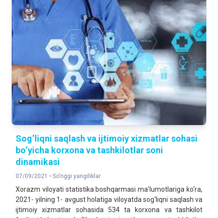
Sog‘liqni saqlash va ijtimoiy xizmatlar sohasi
bo‘yicha korxona va tashkilotlar soni
dinamikasi
07/09/2021 •
So'nggi yangiliklar
Xorazm viloyati statistika boshqarmasi ma’lumotlariga ko‘ra,
2021- yilning 1- avgust holatiga viloyatda sog‘liqni saqlash va
ijtimoiy xizmatlar sohasida 534 ta korxona va tashkilot