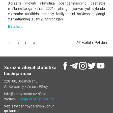
Xorazm viloyati statistika boshqarmasining dastlabki
ma’lumotlariga ko‘ra, 2021- yilning yanvar-iyul oylarida
xizmatlar tarkibida iqtisodiy faoliyat turi bo‘yicha quyidagi
xizmatlarning ulushi yuqori bo‘lgan:
Batafsil ...
741-sahifa 764 dan
Xorazm viloyat statistika
boshqarmasi
220100, Urganch sh.,
Al-Xorazmiy ko‘chаsi, 93-uy
info@xorazmstat.uz •
Sayt
xaritasi
•
Bizga xabar yuboring
Veb-saytdan foydalanish uchun
qo'llanma