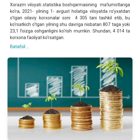
Xorazm viloyati statistika boshqarmasining ma’lumotlariga
ko‘ra, 2021- yilning 1- avgust holatiga viloyatda ro‘yxatdan
o‘tgan oilaviy korxonalar soni 4 305 tani tashkil etib, bu
ko‘rsatkich o‘tgan yilning shu davriga nisbatan 807 taga yoki
23,1 foizga oshganligini ko‘rish mumkin. Shundan, 4 014 ta
korxona faoliyat ko‘rsatgan.
Batafsil ...