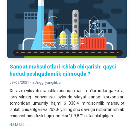
Sanoat mahsulotlari ishlab chiqarish: qaysi
hudud peshqadamlik qilmoqda ?
09/09/2021 •
So'nggi yangiliklar
Xorazm viloyati statistika boshqarmasi ma’lumotlariga ko‘ra,
joriy yilning yanvar-iyul oylarida viloyat sanoat korxonalari
tomonidan umumiy hajmi 6 330,4 mlrd.so‘mlik mahsulot
ishlab chiqarilgan va 2020- yilning shu davriga nisbatan ishlab
chiqarishning fizik hajm indeksi 109,8 % ni tashkil qilgan.
Batafsil ...