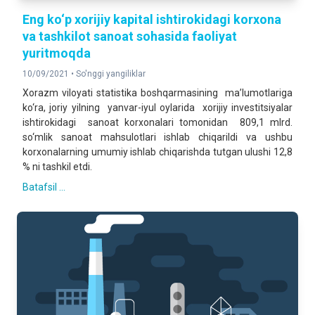
Eng ko‘p xorijiy kapital ishtirokidagi korxona
va tashkilot sanoat sohasida faoliyat
yuritmoqda
10/09/2021 •
So'nggi yangiliklar
Xorazm viloyati statistika boshqarmasining ma’lumotlariga
ko‘ra, joriy yilning yanvar-iyul oylarida xorijiy investitsiyalar
ishtirokidagi sanoat korxonalari tomonidan 809,1 mlrd.
so‘mlik sanoat mahsulotlari ishlab chiqarildi va ushbu
korxonalarning umumiy ishlab chiqarishda tutgan ulushi 12,8
% ni tashkil etdi.
Batafsil ...