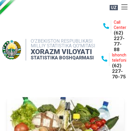
UZ
BOSHQARMA HAQIDA
Call
Center
OCHIQ MA'LUMOTLAR
(62)
227-
NASHRLAR
O'ZBEKISTON RESPUBLIKASI
77-
MILLIY STATISTIKA QO'MITASI
88
INTERAKTIV XIZMATLAR
XORAZM VILOYATI
Ishonch
STATISTIKA BOSHQARMASI
MATBUOT XIZMATI
telefoni
(62)
MUROJAATLAR
227-
70-75
KONTAKTLAR