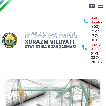
UZ
BOSHQARMA HAQIDA
Call
Center
OCHIQ MA'LUMOTLAR
(62)
227-
NASHRLAR
O'ZBEKISTON RESPUBLIKASI
77-
MILLIY STATISTIKA QO'MITASI
88
INTERAKTIV XIZMATLAR
XORAZM VILOYATI
Ishonch
STATISTIKA BOSHQARMASI
MATBUOT XIZMATI
telefoni
(62)
MUROJAATLAR
227-
70-75
KONTAKTLAR