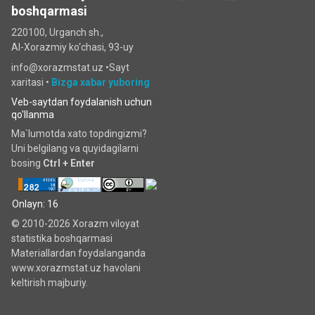
boshqarmasi
220100, Urganch sh.,
Al-Xorazmiy ko‘chаsi, 93-uy
info@xorazmstat.uz •
Sayt
xaritasi
•
Bizga xabar yuboring
Veb-saytdan foydalanish uchun
qo'llanma
Ma`lumotda xato topdingizmi?
Uni belgilang va quyidagilarni
bosing
Ctrl + Enter
Onlayn: 16
© 2010-2026 Xorazm viloyat
statistika boshqarmasi
Materiallardan foydalanganda
www.xorazmstat.uz havolani
keltirish majburiy.