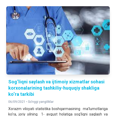
Sog‘liqni saylash va ijtimoiy xizmatlar sohasi
korxonalarining tashkiliy-huquqiy shakliga
ko‘ra tarkibi
06/09/2021 •
So'nggi yangiliklar
Xorazm viloyati statistika boshqarmasining ma’lumotlariga
ko‘ra, joriy yilning 1- avgust holatiga sog‘liqni saqlash va