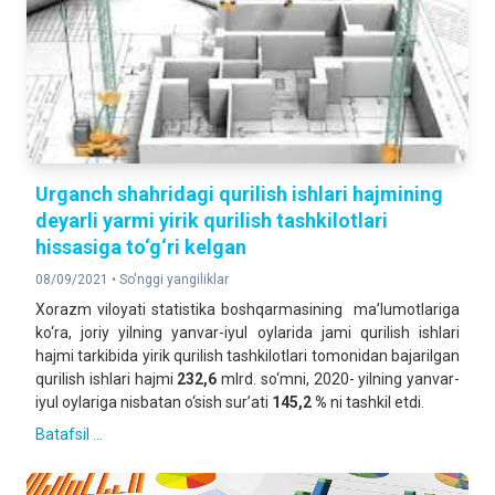
Urganch shahridagi qurilish ishlari hajmining
deyarli yarmi yirik qurilish tashkilotlari
hissasiga to‘g‘ri kelgan
08/09/2021 •
So'nggi yangiliklar
Xorazm viloyati statistika boshqarmasining ma’lumotlariga
ko‘ra, joriy yilning yanvar-iyul oylarida jami qurilish ishlari
hajmi tarkibida yirik qurilish tashkilotlari tomonidan bajarilgan
qurilish ishlari hajmi
232,6
mlrd. so‘mni, 2020- yilning yanvar-
iyul oylariga nisbatan o‘sish sur’ati
145,2 %
ni tashkil etdi.
Batafsil ...