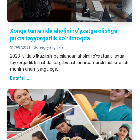
Xonqa tumanida aholini ro‘yxatga olishga
puxta tayyorgarlik ko‘rilmoqda
31/08/2021 •
So'nggi yangiliklar
2023- yilda o‘tkazilishi belgilangan aholini ro‘yxatga olishga
tayyorgarlik ko‘rishda targ‘ibot ishlarini samarali tashkil etish
muhim ahamiyatga ega.
Batafsil ...