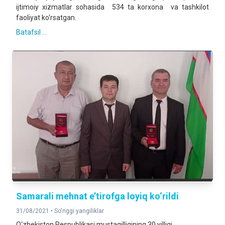
ijtimoiy xizmatlar sohasida 534 ta korxona va tashkilot
faoliyat ko‘rsatgan.
Batafsil ...
Samarali mehnat e’tirofga loyiq ko‘rildi
31/08/2021 •
So'nggi yangiliklar
O‘zbekiston Respublikasi mustaqilligining 30 yilligi