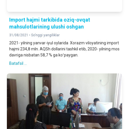
Import hajmi tarkibida oziq-ovqat
mahsulotlarining ulushi oshgan
31/08/2021 •
So'nggi yangiliklar
2021- yilning yanvar-iyul oylarida Xorazm viloyatining import
hajmi 234,8 mln. AQSh dollarini tashkil etib, 2020- yilning mos
davriga nisbatan 58,7 % ga koʻpaygan.
Batafsil ...