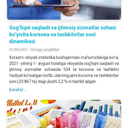
Sog‘liqni saqlash va ijtimoiy xizmatlar sohasi
bo‘yicha korxona va tashkilotlar soni
dinamikasi
07/09/2021 •
So'nggi yangiliklar
Xorazm viloyati statistika boshqarmasi ma’lumotlariga ko‘ra,
2021- yilning 1- avgust holatiga viloyatda sog‘liqni saqlash va
ijtimoiy xizmatlar sohasida 534 ta korxona va tashkilot
faoliyat ko‘rsatgan bo‘lib, ularning jami korxona va tashkilotlar
soni (23 867 ta) dagi ulushi 2,2 % ni tashkil qilgan.
Batafsil ...