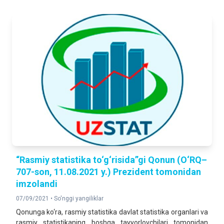
“Rasmiy statistika to‘g‘risida”gi Qonun (O‘RQ–
707-son, 11.08.2021 y.) Prezident tomonidan
imzolandi
07/09/2021 •
So'nggi yangiliklar
Qonunga ko‘ra, rasmiy statistika davlat statistika organlari va
rasmiy statistikaning boshqa tayyorlovchilari tomonidan