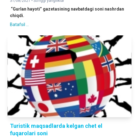
31/08/2021 •
So'nggi yangiliklar
“Gurlan hayoti” gazetasining navbatdagi soni nashrdan
chiqdi.
Batafsil ...
Turistik maqsadlarda kelgan chet el
fuqarolari soni