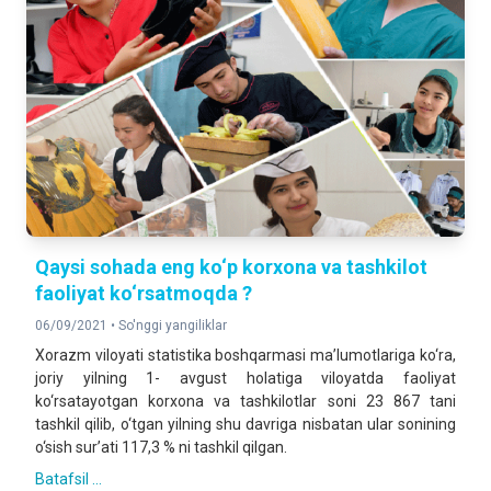
Qaysi sohada eng ko‘p korxona va tashkilot
faoliyat ko‘rsatmoqda ?
06/09/2021 •
So'nggi yangiliklar
Xorazm viloyati statistika boshqarmasi ma’lumotlariga ko‘ra,
joriy yilning 1- avgust holatiga viloyatda faoliyat
ko‘rsatayotgan korxona va tashkilotlar soni 23 867 tani
tashkil qilib, o‘tgan yilning shu davriga nisbatan ular sonining
o‘sish sur’ati 117,3 % ni tashkil qilgan.
Batafsil ...