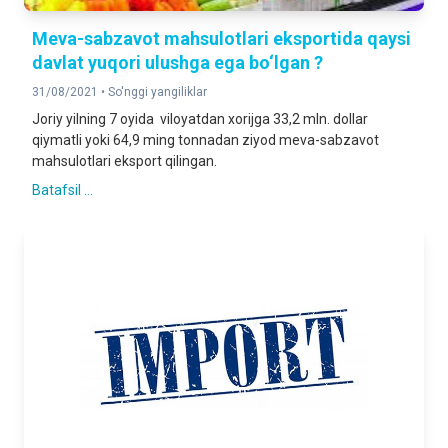
Meva-sabzavot mahsulotlari eksportida qaysi
davlat yuqori ulushga ega bo‘lgan ?
31/08/2021 •
So'nggi yangiliklar
Joriy yilning 7 oyida viloyatdan xorijga 33,2 mln. dollar
qiymatli yoki 64,9 ming tonnadan ziyod meva-sabzavot
mahsulotlari eksport qilingan.
Batafsil ...