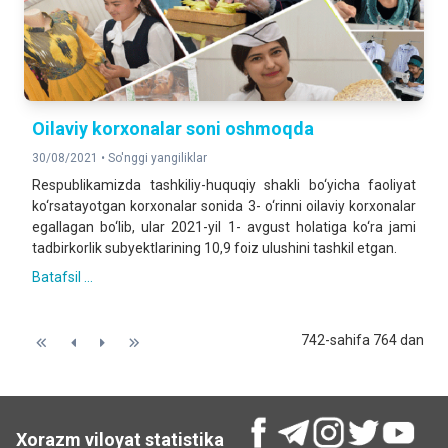
Oilaviy korxonalar soni oshmoqda
30/08/2021 •
So'nggi yangiliklar
Respublikamizda tashkiliy-huquqiy shakli bo‘yicha faoliyat
ko‘rsatayotgan korxonalar sonida 3- o‘rinni oilaviy korxonalar
egallagan bo‘lib, ular 2021-yil 1- avgust holatiga ko‘ra jami
tadbirkorlik subyektlarining 10,9 foiz ulushini tashkil etgan.
Batafsil ...
742-sahifa 764 dan
Xorazm viloyat statistika