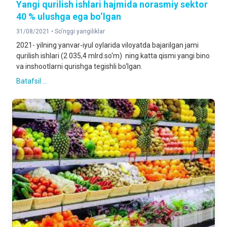
Yаngi qurilish ishlari hajmida norasmiy sektor
40 % ulushga ega bo‘lgan
31/08/2021 •
So'nggi yangiliklar
2021- yilning yanvar-iyul oylarida viloyatda bajarilgan jami
qurilish ishlari (2 035,4 mlrd.so‘m) ning katta qismi yangi bino
va inshootlarni qurishga tegishli bo‘lgan.
Batafsil ...