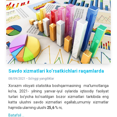
Savdo xizmatlari ko‘rsatkichlari raqamlarda
08/09/2021 •
So'nggi yangiliklar
Xorazm viloyati statistika boshqarmasining ma’lumotlariga
ko‘ra, 2021- yilning yanvar-iyul oylarida iqtisodiy faoliyat
turlari bo‘yicha ko‘rsatilgan bozor xizmatlari tarkibida eng
katta ulushni savdo xizmatlari egallab,umumiy xizmatlar
hajmida ularning ulushi
25,6
% ni,
Batafsil ...