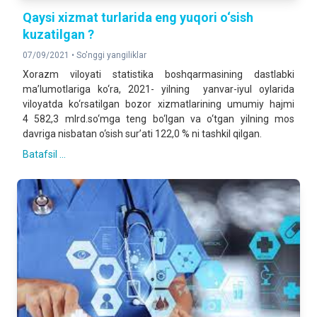
Qaysi xizmat turlarida eng yuqori o‘sish
kuzatilgan ?
07/09/2021 •
So'nggi yangiliklar
Xorazm viloyati statistika boshqarmasining dastlabki
ma’lumotlariga ko‘ra, 2021- yilning yanvar-iyul oylarida
viloyatda ko‘rsatilgan bozor xizmatlarining umumiy hajmi
4 582,3 mlrd.so‘mga teng bo‘lgan va o‘tgan yilning mos
davriga nisbatan o‘sish sur’ati 122,0 % ni tashkil qilgan.
Batafsil ...