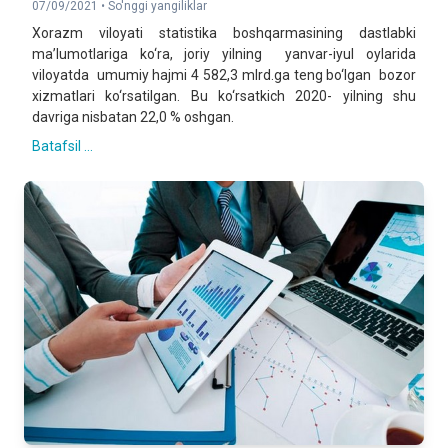
07/09/2021 •
So'nggi yangiliklar
Xorazm viloyati statistika boshqarmasining dastlabki
ma’lumotlariga ko‘ra, joriy yilning yanvar-iyul oylarida
viloyatda umumiy hajmi 4 582,3 mlrd.ga teng bo‘lgan bozor
xizmatlari ko‘rsatilgan. Bu ko‘rsatkich 2020- yilning shu
davriga nisbatan 22,0 % oshgan.
Batafsil ...